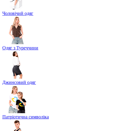
Чоловічий одяг
Одяг з Туреччини
Джинсовий одяг
Патріотична символіка