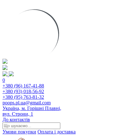
0
+380 (96) 167-41-88
+380 (93) 018-56-92
+380 (95) 763-81-32
poops.pl.ua@gmail.com
Україна, м. Горішні Плавні,
вул. Строни, 1
До контактів
Умови покупки
Оплата і доставка