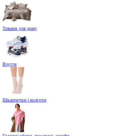
Товари для дому
Взуття
Шкарпетки і колготи
Головні убори, рукавиці, шарфи