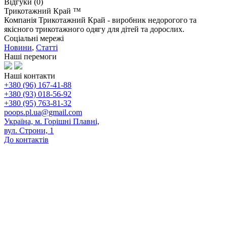
Відгуки (0)
Трикотажний Край ™
Компанія Трикотажний Край - виробник недорогого та
якісного трикотажного одягу для дітей та дорослих.
Соціальні мережі
Новини
,
Статті
Наші перемоги
Наші контакти
+380 (96) 167-41-88
+380 (93) 018-56-92
+380 (95) 763-81-32
poops.pl.ua@gmail.com
Україна, м. Горішні Плавні,
вул. Строни, 1
До контактів