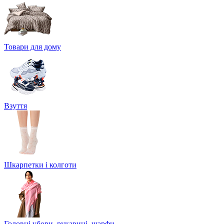
Товари для дому
Взуття
Шкарпетки і колготи
Головні убори, рукавиці, шарфи