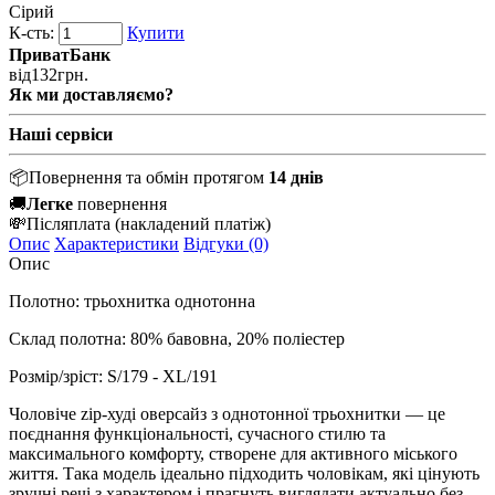
Сірий
К-сть:
Купити
ПриватБанк
від
132
грн.
Як ми доставляємо?
Наші сервіси
📦
Повернення та обмін протягом
14 днів
🚚
Легке
повернення
💸
Післяплата
(накладений платіж)
Опис
Характеристики
Відгуки (0)
Опис
Полотно: трьохнитка однотонна
Склад полотна: 80% бавовна, 20% поліестер
Розмір/зріст: S/179 - XL/191
Чоловіче zip-худі оверсайз з однотонної трьохнитки — це
поєднання функціональності, сучасного стилю та
максимального комфорту, створене для активного міського
життя. Така модель ідеально підходить чоловікам, які цінують
зручні речі з характером і прагнуть виглядати актуально без