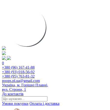
0
+380 (96) 167-41-88
+380 (93) 018-56-92
+380 (95) 763-81-32
poops.pl.ua@gmail.com
Україна, м. Горішні Плавні,
вул. Строни, 1
До контактів
Умови покупки
Оплата і доставка