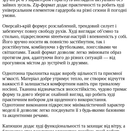
зайвих зусиль. Zip-формат додає практичності та робить худі
універсальним елементом гардероба на різні сезони й погодні
умови.
Оверсайз-крій формує розслаблений, трендовий силует і
забезпечує повну свободу рухів. Худі виглядає об’ємно та
стильно, підкреслюючи streetwear-настрій і впевненість у собі.
Його зручно носити як повністю застібнутим, так і
розстібнутим, комбінуючи з футболками, лонгслівами чи
світшотами. Такий формат дозволяє легко змінювати образ
протягом дня, адаптуючи його до різних ситуацій — від
прогулянок містом до зустрічей із друзями.
Однотонна трьохнитка надає виробу щільності та приємної
м’якості. Матеріал добре утримує тепло, не створює відчуття
важкості й залишається комфортним навіть при тривалому
носінні. Тканина відзначається зносостійкістю, чудово тримає
форму та довго зберігає охайний вигляд, що робить худі
практичним вибором для щоденного використання.
Однотонне виконання підкреслює мінімалістичний характер
моделі й дозволяє легко поєднувати її з будь-якими базовими
та акцентними речами.
Капюшон додає худі функціональності та захищає від вітру, а