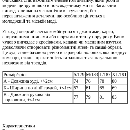
блискавка стає важливим елементом дизайну, який робить
модель ще зручнішою в повсякденному житті. Загальний
вигляд залишається лаконічним і сучасним, без
перевантаження деталями, що особливо цінується в
молодіжній та міській моді.
Zip-худі оверсайз легко комбінується з джинсами, карго,
спортивними штанами або шортами в теплу пору року. Воно
чудово виглядає з кросівками, кедами чи масивним взуттям,
дозволяючи створювати різноманітні street- та casual-образи.
Це худі стане базовою річчю в гардеробі чоловіка, яка поєднує
комфорт, стиль і практичність та залишається актуальною
незалежно від трендів.
Розмір/зріст
S/179
M/183
L/187
XL/191
А - Довжина худі, +/-2см
74
76
78
80
Б - Ширина по лінії грудей, +/-1см
57
61
65
69
В - Довжина рукава від
77
79
81
83
горловини, +/-1см
Характеристики