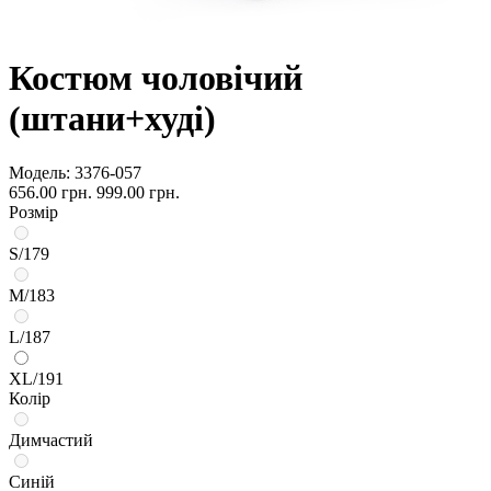
Костюм чоловічий
(штани+худі)
Модель:
3376-057
656.00 грн.
999.00 грн.
Розмір
S/179
M/183
L/187
XL/191
Колір
Димчастий
Синій