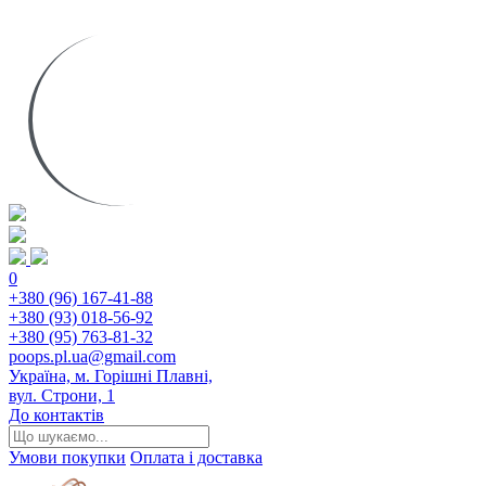
0
+380 (96) 167-41-88
+380 (93) 018-56-92
+380 (95) 763-81-32
poops.pl.ua@gmail.com
Україна, м. Горішні Плавні,
вул. Строни, 1
До контактів
Умови покупки
Оплата і доставка