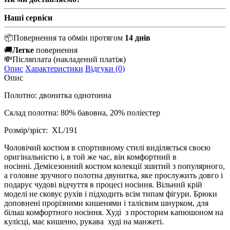
Наші сервіси
📦
Повернення та обмін протягом
14 днів
🚚
Легке
повернення
💸
Післяплата
(накладений платіж)
Опис
Характеристики
Відгуки (0)
Опис
Полотно: двонитка однотонна
Склад полотна: 80% бавовна, 20% поліестер
Розмір/зріст: XL/191
Чоловічий костюм в спортивному стилі виділяється своєю
оригінальністю і, в той же час, він комфортний в
носінні.
Демісезонний костюм колекції зшитий з популярного,
а головне зручного полотна двунитка, яке прослужить довго і
подарує чудові відчуття в процесі носіння.
Вільний крій
моделі не сковує рухів і підходить всім типам фігури.
Брюки
доповнені прорізними кишенями і талієвим шнурком, для
більш комфортного носіння.
Худі з просторим капюшоном на
кулісці, має кишеню, рукава худі на манжеті.