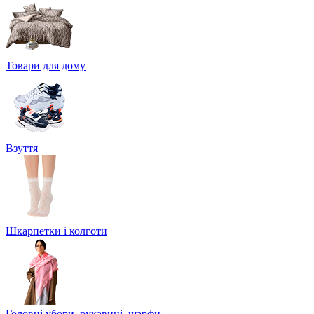
Товари для дому
Взуття
Шкарпетки і колготи
Головні убори, рукавиці, шарфи