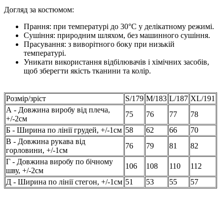
Догляд за костюмом:
Прання: при температурі до 30°C у делікатному режимі.
Сушіння: природним шляхом, без машинного сушіння.
Прасування: з виворітного боку при низькій
температурі.
Уникати використання відбілювачів і хімічних засобів,
щоб зберегти якість тканини та колір.
Розмір/зріст
S/179
M/183
L/187
XL/191
А - Довжина виробу від плеча,
75
76
77
78
+/-2см
Б - Ширина по лінії грудей, +/-1см
58
62
66
70
В - Довжина рукава від
76
79
81
82
горловини, +/-1см
Г - Довжина виробу по бічному
106
108
110
112
шву, +/-2см
Д - Ширина по лінії стегон, +/-1см
51
53
55
57