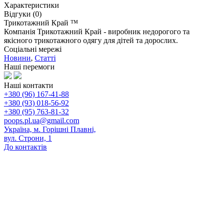
Характеристики
Відгуки (0)
Трикотажний Край ™
Компанія Трикотажний Край - виробник недорогого та
якісного трикотажного одягу для дітей та дорослих.
Соціальні мережі
Новини
,
Статті
Наші перемоги
Наші контакти
+380 (96) 167-41-88
+380 (93) 018-56-92
+380 (95) 763-81-32
poops.pl.ua@gmail.com
Україна, м. Горішні Плавні,
вул. Строни, 1
До контактів