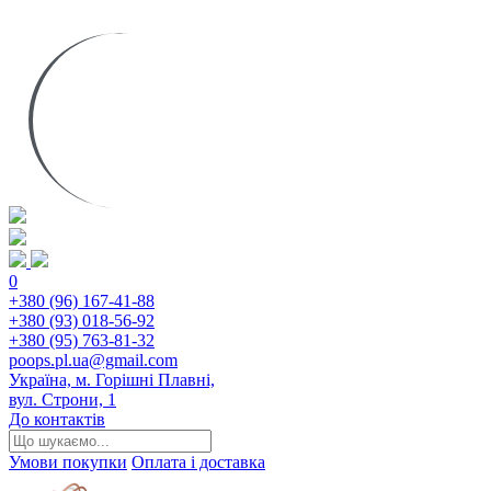
0
+380 (96) 167-41-88
+380 (93) 018-56-92
+380 (95) 763-81-32
poops.pl.ua@gmail.com
Україна, м. Горішні Плавні,
вул. Строни, 1
До контактів
Умови покупки
Оплата і доставка