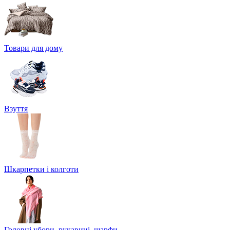
Товари для дому
Взуття
Шкарпетки і колготи
Головні убори, рукавиці, шарфи