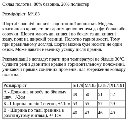
Склад полотна: 80% бавовна, 20% поліестер
Розмір/зріст: M/183
Шортиі чоловічі пошиті з однотонної двонитки. Модель
класичного крою, стане гарним доповненням до футболки або
сорочки. Шорти мають дві кишені по бокам та дві кишені
ззаду, пояс на широкій резинці.
Полотно гарної якості. Тому,
при правильному догляді, шорти можна буде носити не один
сезон. Може давати невелику усадку після прання.
Рекомендації з догляду: прати при температурі не більше 30°C.
Сушити речі з двонитки краще в горизонтальному положенні,
уникаючи прямих сонячних променів, для збереження кольору
полотна.
Розмір/зріст
S/179
M/183
L/187
XL/191
А - Довжина виробу по бічному
49
50
51
52
шву, +/-2см
Б - Ширина по лінії стегон, +/-1см
53
55
57
59
В - Ширина по талії (резинка в
40
43
46
49
розтягнутому вигляді), +/-1см