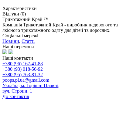
Характеристики
Відгуки (0)
Трикотажний Край ™
Компанія Трикотажний Край - виробник недорогого та
якісного трикотажного одягу для дітей та дорослих.
Соціальні мережі
Новини
,
Статті
Наші перемоги
Наші контакти
+380 (96) 167-41-88
+380 (93) 018-56-92
+380 (95) 763-81-32
poops.pl.ua@gmail.com
Україна, м. Горішні Плавні,
вул. Строни, 1
До контактів