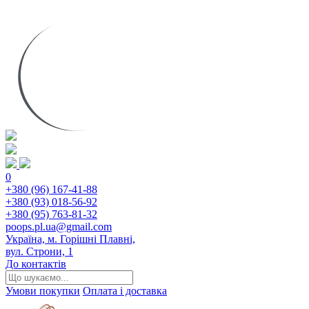
0
+380 (96) 167-41-88
+380 (93) 018-56-92
+380 (95) 763-81-32
poops.pl.ua@gmail.com
Україна, м. Горішні Плавні,
вул. Строни, 1
До контактів
Умови покупки
Оплата і доставка