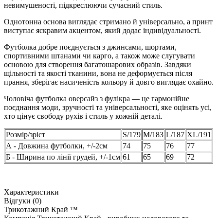
невимушеності, підкреслюючи сучасний стиль.
Однотонна основа виглядає стримано й універсально, а принт
виступає яскравим акцентом, який додає індивідуальності.
Футболка добре поєднується з джинсами, шортами,
спортивними штанами чи карго, а також може слугувати
основою для створення багатошарових образів. Завдяки
щільності та якості тканини, вона не деформується після
прання, зберігає насиченість кольору й довго виглядає охайно.
Чоловіча футболка оверсайз з фулікра — це гармонійне
поєднання моди, зручності та універсальності, яке оцінять усі,
хто цінує свободу рухів і стиль у кожній деталі.
Розмір/зріст
S/179
M/183
L/187
XL/191
А - Довжина футболки, +/-2см
74
75
76
77
Б - Ширина по лінії грудей, +/-1см
61
65
69
72
Характеристики
Відгуки (0)
Трикотажний Край ™