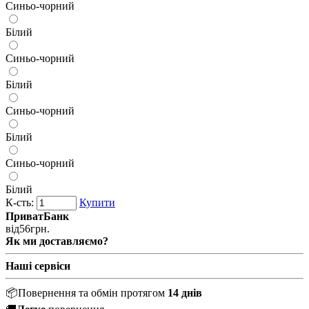
Синьо-чорний
Білий
Синьо-чорний
Білий
Синьо-чорний
Білий
Синьо-чорний
Білий
К-сть:
Купити
ПриватБанк
від
56
грн.
Як ми доставляємо?
Наші сервіси
📦
Повернення та обмін протягом
14 днів