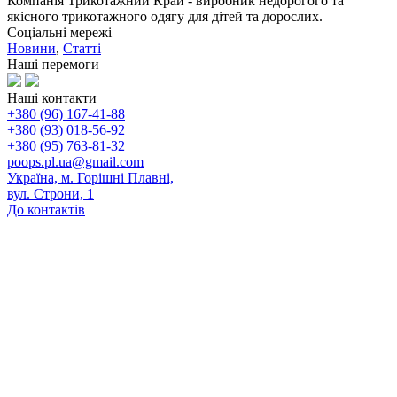
Компанія Трикотажний Край - виробник недорогого та
якісного трикотажного одягу для дітей та дорослих.
Соціальні мережі
Новини
,
Статті
Наші перемоги
Наші контакти
+380 (96) 167-41-88
+380 (93) 018-56-92
+380 (95) 763-81-32
poops.pl.ua@gmail.com
Україна, м. Горішні Плавні,
вул. Строни, 1
До контактів