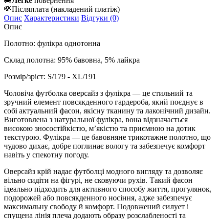
🚚
Легке
повернення
💸
Післяплата
(накладений платіж)
Опис
Характеристики
Відгуки (0)
Опис
Полотно: фулікра однотонна
Склад полотна: 95% бавовна, 5% лайкра
Розмір/зріст:
S/179 - XL/191
Чоловіча футболка оверсайз з фулікра — це стильний та
зручний елемент повсякденного гардероба, який поєднує в
собі актуальний фасон, якісну тканину та лаконічний дизайн.
Виготовлена з натуральної фулікра, вона відзначається
високою зносостійкістю, м’якістю та приємною на дотик
текстурою. Фулікра — це бавовняне трикотажне полотно, що
чудово дихає, добре поглинає вологу та забезпечує комфорт
навіть у спекотну погоду.
Оверсайз крій надає футболці модного вигляду та дозволяє
вільно сидіти на фігурі, не сковуючи рухів. Такий фасон
ідеально підходить для активного способу життя, прогулянок,
подорожей або повсякденного носіння, адже забезпечує
максимальну свободу й комфорт. Подовжений силует і
спущена лінія плеча додають образу розслабленості та