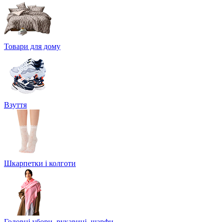
Товари для дому
Взуття
Шкарпетки і колготи
Головні убори, рукавиці, шарфи