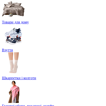
Товари для дому
Взуття
Шкарпетки і колготи
Головні убори, рукавиці, шарфи