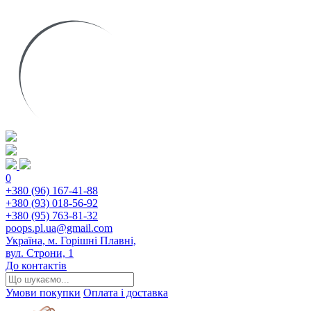
0
+380 (96) 167-41-88
+380 (93) 018-56-92
+380 (95) 763-81-32
poops.pl.ua@gmail.com
Україна, м. Горішні Плавні,
вул. Строни, 1
До контактів
Умови покупки
Оплата і доставка