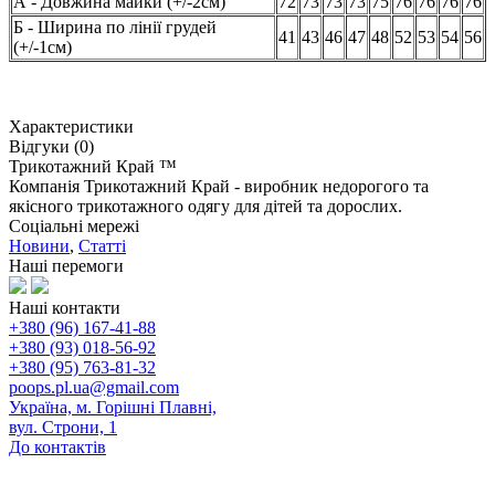
А - Довжина майки (+/-2см)
72
73
73
73
75
76
76
76
76
Б - Ширина по лінії грудей
41
43
46
47
48
52
53
54
56
(+/-1см)
Характеристики
Відгуки (0)
Трикотажний Край ™
Компанія Трикотажний Край - виробник недорогого та
якісного трикотажного одягу для дітей та дорослих.
Соціальні мережі
Новини
,
Статті
Наші перемоги
Наші контакти
+380 (96) 167-41-88
+380 (93) 018-56-92
+380 (95) 763-81-32
poops.pl.ua@gmail.com
Україна, м. Горішні Плавні,
вул. Строни, 1
До контактів