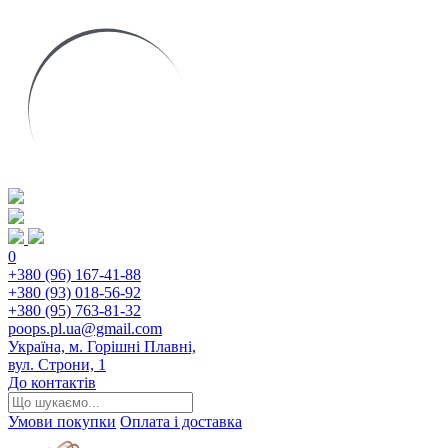
0
+380 (96) 167-41-88
+380 (93) 018-56-92
+380 (95) 763-81-32
poops.pl.ua@gmail.com
Україна, м. Горішні Плавні,
вул. Строни, 1
До контактів
Умови покупки
Оплата і доставка