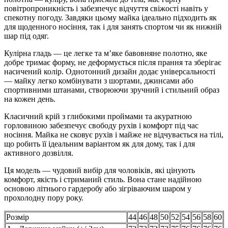
повітропроникність і забезпечує відчуття свіжості навіть у
спекотну погоду. Завдяки цьому майка ідеально підходить як
для щоденного носіння, так і для занять спортом чи як нижній
шар під одяг.
Кулірна гладь — це легке та м’яке бавовняне полотно, яке
добре тримає форму, не деформується після прання та зберігає
насичений колір. Однотонний дизайн додає універсальності
— майку легко комбінувати з шортами, джинсами або
спортивними штанами, створюючи зручний і стильний образ
на кожен день.
Класичний крій з глибокими проймами та акуратною
горловиною забезпечує свободу рухів і комфорт під час
носіння. Майка не сковує рухів і майже не відчувається на тілі,
що робить її ідеальним варіантом як для дому, так і для
активного дозвілля.
Ця модель — чудовий вибір для чоловіків, які цінують
комфорт, якість і стриманий стиль. Вона стане надійною
основою літнього гардеробу або зігріваючим шаром у
прохолодну пору року.
Розмір
44
46
48
50
52
54
56
58
60