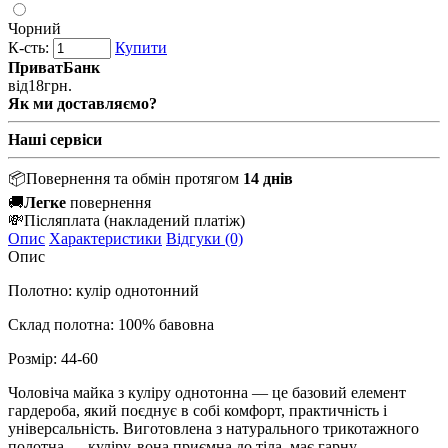
Чорний
К-сть:
Купити
ПриватБанк
від
18
грн.
Як ми доставляємо?
Наші сервіси
📦
Повернення та обмін протягом
14 днів
🚚
Легке
повернення
💸
Післяплата
(накладений платіж)
Опис
Характеристики
Відгуки (0)
Опис
Полотно: кулір однотонний
Склад полотна: 100% бавовна
Розмір:
44-60
Чоловіча майка з куліру однотонна — це базовий елемент
гардероба, який поєднує в собі комфорт, практичність і
універсальність. Виготовлена з натурального трикотажного
полотна — куліру, вона приємна до тіла, має гарну