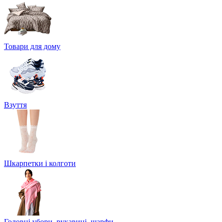
Товари для дому
Взуття
Шкарпетки і колготи
Головні убори, рукавиці, шарфи