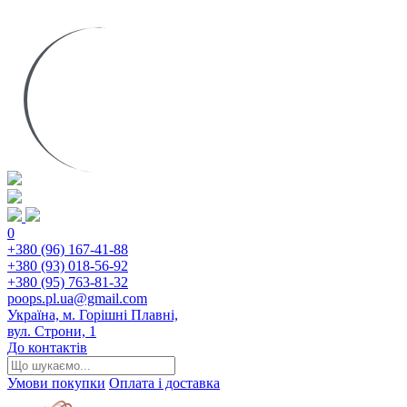
0
+380 (96) 167-41-88
+380 (93) 018-56-92
+380 (95) 763-81-32
poops.pl.ua@gmail.com
Україна, м. Горішні Плавні,
вул. Строни, 1
До контактів
Умови покупки
Оплата і доставка