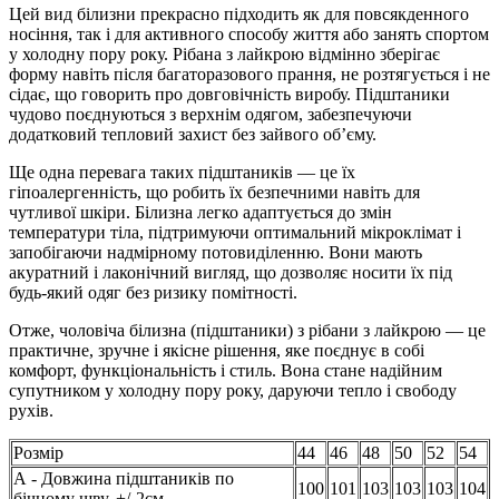
Цей вид білизни прекрасно підходить як для повсякденного
носіння, так і для активного способу життя або занять спортом
у холодну пору року. Рібана з лайкрою відмінно зберігає
форму навіть після багаторазового прання, не розтягується і не
сідає, що говорить про довговічність виробу. Підштаники
чудово поєднуються з верхнім одягом, забезпечуючи
додатковий тепловий захист без зайвого об’єму.
Ще одна перевага таких підштаників — це їх
гіпоалергенність, що робить їх безпечними навіть для
чутливої шкіри. Білизна легко адаптується до змін
температури тіла, підтримуючи оптимальний мікроклімат і
запобігаючи надмірному потовиділенню. Вони мають
акуратний і лаконічний вигляд, що дозволяє носити їх під
будь-який одяг без ризику помітності.
Отже, чоловіча білизна (підштаники) з рібани з лайкрою — це
практичне, зручне і якісне рішення, яке поєднує в собі
комфорт, функціональність і стиль. Вона стане надійним
супутником у холодну пору року, даруючи тепло і свободу
рухів.
Розмір
44
46
48
50
52
54
А - Довжина підштаників по
100
101
103
103
103
104
бічному шву, +/-2см