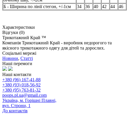
Б - Ширина по лінії стегон, +/-1см
34
36
40
42
44
46
Характеристики
Відгуки (0)
Трикотажний Край ™
Компанія Трикотажний Край - виробник недорогого та
якісного трикотажного одягу для дітей та дорослих.
Соціальні мережі
Новини
,
Статті
Наші перемоги
Наші контакти
+380 (96) 167-41-88
+380 (93) 018-56-92
+380 (95) 763-81-32
poops.pl.ua@gmail.com
Україна, м. Горішні Плавні,
вул. Строни, 1
До контактів