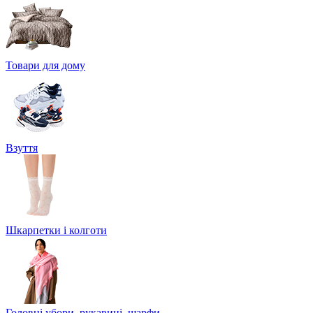
Товари для дому
Взуття
Шкарпетки і колготи
Головні убори, рукавиці, шарфи