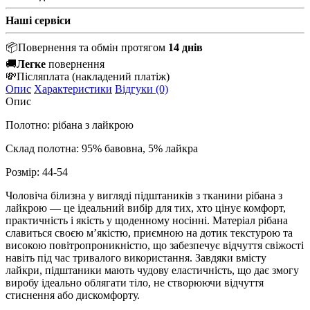
Наші сервіси
📦
Повернення та обмін протягом
14 днів
🚚
Легке
повернення
💸
Післяплата
(накладений платіж)
Опис
Характеристики
Відгуки (0)
Опис
Полотно: рібана з лайкрою
Склад полотна: 95% бавовна, 5% лайкра
Розмір:
44-54
Чоловіча білизна у вигляді підштаників з тканини рібана з
лайкрою — це ідеальний вибір для тих, хто цінує комфорт,
практичність і якість у щоденному носінні. Матеріал рібана
славиться своєю м’якістю, приємною на дотик текстурою та
високою повітропроникністю, що забезпечує відчуття свіжості
навіть під час тривалого використання. Завдяки вмісту
лайкри, підштаники мають чудову еластичність, що дає змогу
виробу ідеально облягати тіло, не створюючи відчуття
стиснення або дискомфорту.