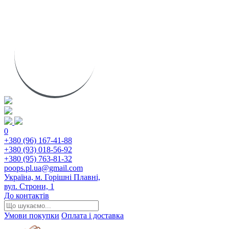
0
+380 (96) 167-41-88
+380 (93) 018-56-92
+380 (95) 763-81-32
poops.pl.ua@gmail.com
Україна, м. Горішні Плавні,
вул. Строни, 1
До контактів
Умови покупки
Оплата і доставка