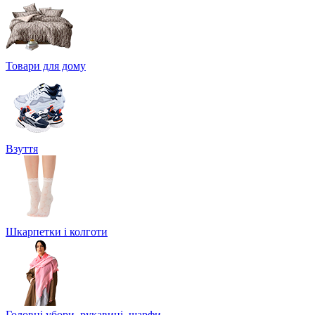
Товари для дому
Взуття
Шкарпетки і колготи
Головні убори, рукавиці, шарфи