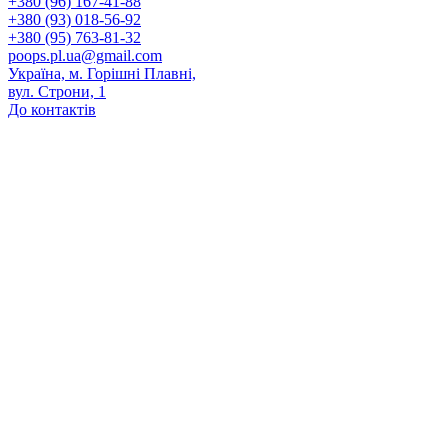
+380 (96) 167-41-88
+380 (93) 018-56-92
+380 (95) 763-81-32
poops.pl.ua@gmail.com
Україна, м. Горішні Плавні,
вул. Строни, 1
До контактів