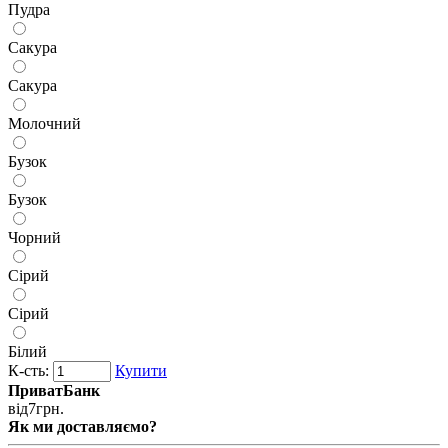
Пудра
Сакура
Сакура
Молочний
Бузок
Бузок
Чорний
Сірий
Сірий
Білий
К-сть:
Купити
ПриватБанк
від
7
грн.
Як ми доставляємо?