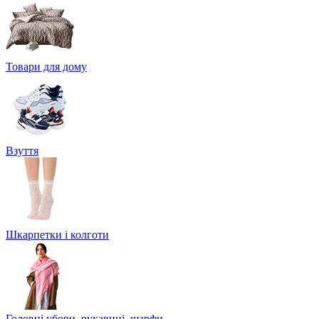
Товари для дому
Взуття
Шкарпетки і колготи
Головні убори, рукавиці, шарфи