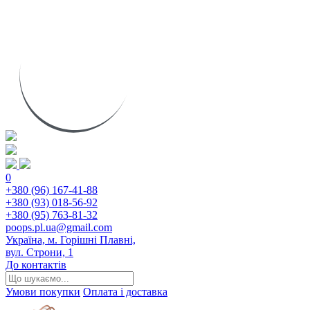
0
+380 (96) 167-41-88
+380 (93) 018-56-92
+380 (95) 763-81-32
poops.pl.ua@gmail.com
Україна, м. Горішні Плавні,
вул. Строни, 1
До контактів
Умови покупки
Оплата і доставка