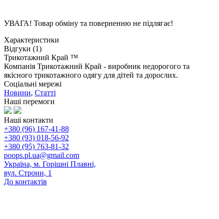
УВАГА! Товар обміну та поверненню не підлягає!
Характеристики
Відгуки (1)
Трикотажний Край ™
Компанія Трикотажний Край - виробник недорогого та
якісного трикотажного одягу для дітей та дорослих.
Соціальні мережі
Новини
,
Статті
Наші перемоги
Наші контакти
+380 (96) 167-41-88
+380 (93) 018-56-92
+380 (95) 763-81-32
poops.pl.ua@gmail.com
Україна, м. Горішні Плавні,
вул. Строни, 1
До контактів