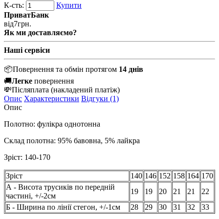
К-сть:
Купити
ПриватБанк
від
7
грн.
Як ми доставляємо?
Наші сервіси
📦
Повернення та обмін протягом
14 днів
🚚
Легке
повернення
💸
Післяплата
(накладений платіж)
Опис
Характеристики
Відгуки (1)
Опис
Полотно: фулікра однотонна
Склад полотна: 95% бавовна, 5% лайкра
Зріст: 140-170
Зріст
140
146
152
158
164
170
А - Висота трусиків по передній
19
19
20
21
21
22
частині, +/-2см
Б - Ширина по лінії стегон, +/-1см
28
29
30
31
32
33