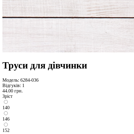
Труси для дівчинки
Модель:
6284-036
Відгуків: 1
44.00 грн.
Зріст
140
146
152