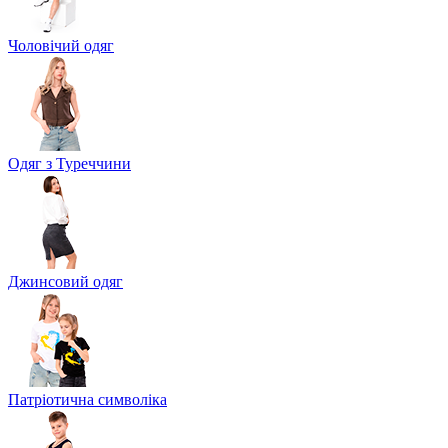
Чоловічий одяг
Одяг з Туреччини
Джинсовий одяг
Патріотична символіка