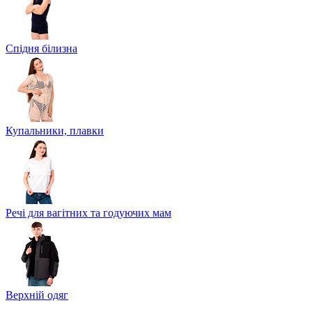
Спідня білизна
Купальники, плавки
Речі для вагітних та годуючих мам
Верхній одяг