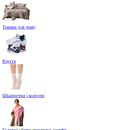
Товари для дому
Взуття
Шкарпетки і колготи
Головні убори, рукавиці, шарфи