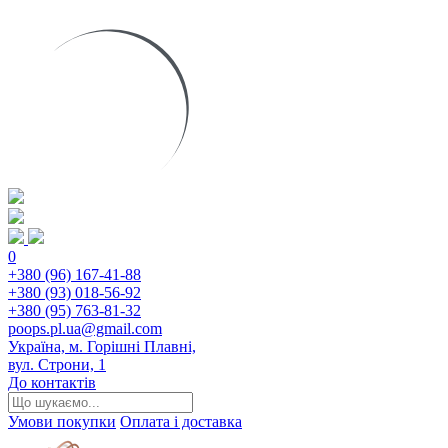
0
+380 (96) 167-41-88
+380 (93) 018-56-92
+380 (95) 763-81-32
poops.pl.ua@gmail.com
Україна, м. Горішні Плавні,
вул. Строни, 1
До контактів
Умови покупки
Оплата і доставка