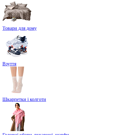
Товари для дому
Взуття
Шкарпетки і колготи
Головні убори, рукавиці, шарфи