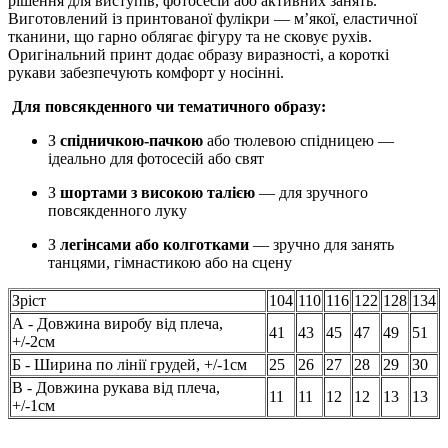
рішення для виступів, фотосесій або активних занять.
Виготовлений із принтованої фулікри — м’якої, еластичної
тканини, що гарно облягає фігуру та не сковує рухів.
Оригінальний принт додає образу виразності, а короткі
рукави забезпечують комфорт у носінні.
Для повсякденного чи тематичного образу:
З
спідничкою-пачкою
або тюлевою спідницею —
ідеально для фотосесій або свят
З
шортами з високою талією
— для зручного
повсякденного луку
З
легінсами або колготками
— зручно для занять
танцями, гімнастикою або на сцену
Зріст
104
110
116
122
128
134
А - Довжина виробу від плеча,
41
43
45
47
49
51
+/-2см
Б - Ширина по лінії грудей, +/-1см
25
26
27
28
29
30
В - Довжина рукава від плеча,
11
11
12
12
13
13
+/-1см