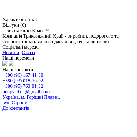
Характеристики
Відгуки (0)
Трикотажний Край ™
Компанія Трикотажний Край - виробник недорогого та
якісного трикотажного одягу для дітей та дорослих.
Соціальні мережі
Новини
,
Статті
Наші перемоги
Наші контакти
+380 (96) 167-41-88
+380 (93) 018-56-92
+380 (95) 763-81-32
poops.pl.ua@gmail.com
Україна, м. Горішні Плавні,
вул. Строни, 1
До контактів