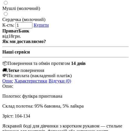
Мушлі (молочний)
Сердечка (молочний)
К-сть:
Купити
ПриватБанк
від
18
грн.
Як ми доставляємо?
Наші сервіси
📦
Повернення та обмін протягом
14 днів
🚚
Легке
повернення
💸
Післяплата
(накладений платіж)
Опис
Характеристики
Відгуки (0)
Опис
Полотно: фулікра принтована
Склад полотна: 95% бавовна, 5% лайкра
Зріст: 104-134
Яскравий боді для дівчинки з коротким рукавом — стильне