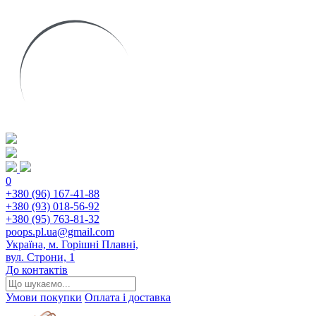
0
+380 (96) 167-41-88
+380 (93) 018-56-92
+380 (95) 763-81-32
poops.pl.ua@gmail.com
Україна, м. Горішні Плавні,
вул. Строни, 1
До контактів
Умови покупки
Оплата і доставка