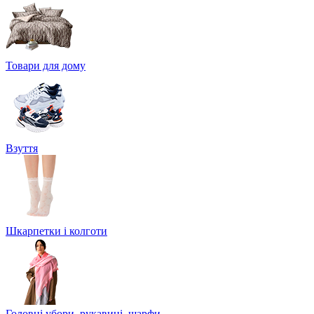
Товари для дому
Взуття
Шкарпетки і колготи
Головні убори, рукавиці, шарфи