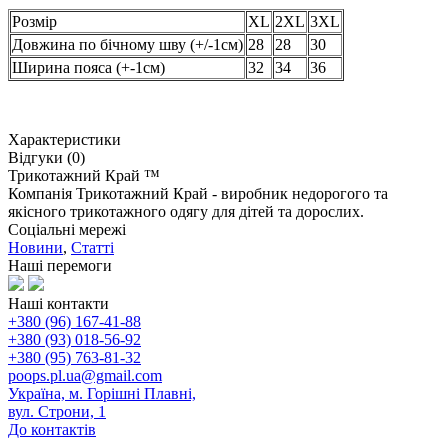
Розмір
XL
2XL
3XL
Довжина по бічному шву (+/-1см)
28
28
30
Ширина пояса (+-1см)
32
34
36
Характеристики
Відгуки (0)
Трикотажний Край ™
Компанія Трикотажний Край - виробник недорогого та
якісного трикотажного одягу для дітей та дорослих.
Соціальні мережі
Новини
,
Статті
Наші перемоги
Наші контакти
+380 (96) 167-41-88
+380 (93) 018-56-92
+380 (95) 763-81-32
poops.pl.ua@gmail.com
Україна, м. Горішні Плавні,
вул. Строни, 1
До контактів