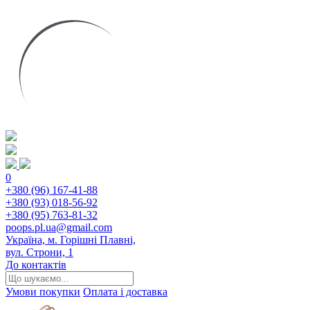
0
+380 (96) 167-41-88
+380 (93) 018-56-92
+380 (95) 763-81-32
poops.pl.ua@gmail.com
Україна, м. Горішні Плавні,
вул. Строни, 1
До контактів
Умови покупки
Оплата і доставка