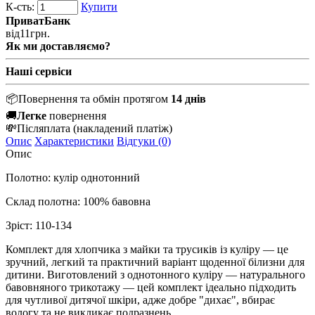
К-сть:
Купити
ПриватБанк
від
11
грн.
Як ми доставляємо?
Наші сервіси
📦
Повернення та обмін протягом
14 днів
🚚
Легке
повернення
💸
Післяплата
(накладений платіж)
Опис
Характеристики
Відгуки (0)
Опис
Полотно: кулір однотонний
Склад полотна: 100% бавовна
Зріст: 110-134
Комплект для хлопчика з майки та трусиків із куліру — це
зручний, легкий та практичний варіант щоденної білизни для
дитини. Виготовлений з однотонного куліру — натурального
бавовняного трикотажу — цей комплект ідеально підходить
для чутливої дитячої шкіри, адже добре "дихає", вбирає
вологу та не викликає подразнень.