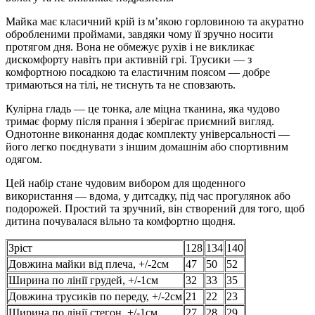
Майка має класичний крій із м’якою горловиною та акуратно
обробленими проймами, завдяки чому її зручно носити
протягом дня. Вона не обмежує рухів і не викликає
дискомфорту навіть при активній грі. Трусики — з
комфортною посадкою та еластичним поясом — добре
тримаються на тілі, не тиснуть та не сповзають.
Кулірна гладь — це тонка, але міцна тканина, яка чудово
тримає форму після прання і зберігає приємний вигляд.
Однотонне виконання додає комплекту універсальності —
його легко поєднувати з іншим домашнім або спортивним
одягом.
Цей набір стане чудовим вибором для щоденного
використання — вдома, у дитсадку, під час прогулянок або
подорожей. Простий та зручний, він створений для того, щоб
дитина почувалася вільно та комфортно щодня.
Зріст
128
134
140
Довжина майки від плеча, +/-2см
47
50
52
Ширина по лінії грудей, +/-1см
32
33
35
Довжина трусиків по переду, +/-2см
21
22
23
Ширина по лінії стегон, +/-1см
27
28
29