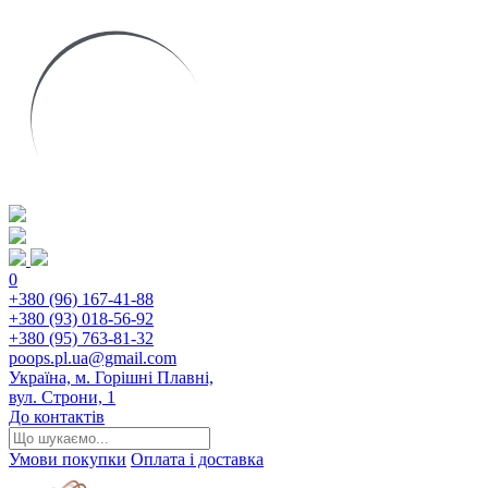
0
+380 (96) 167-41-88
+380 (93) 018-56-92
+380 (95) 763-81-32
poops.pl.ua@gmail.com
Україна, м. Горішні Плавні,
вул. Строни, 1
До контактів
Умови покупки
Оплата і доставка