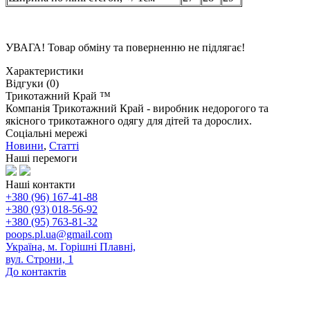
УВАГА! Товар обміну та поверненню не підлягає!
Характеристики
Відгуки (0)
Трикотажний Край ™
Компанія Трикотажний Край - виробник недорогого та
якісного трикотажного одягу для дітей та дорослих.
Соціальні мережі
Новини
,
Статті
Наші перемоги
Наші контакти
+380 (96) 167-41-88
+380 (93) 018-56-92
+380 (95) 763-81-32
poops.pl.ua@gmail.com
Україна, м. Горішні Плавні,
вул. Строни, 1
До контактів