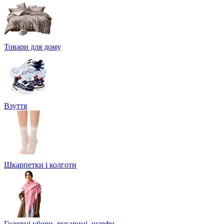
Товари для дому
Взуття
Шкарпетки і колготи
Головні убори, рукавиці, шарфи