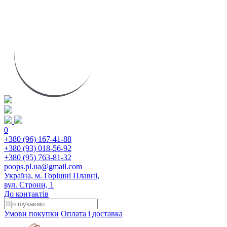
0
+380 (96) 167-41-88
+380 (93) 018-56-92
+380 (95) 763-81-32
poops.pl.ua@gmail.com
Україна, м. Горішні Плавні,
вул. Строни, 1
До контактів
Умови покупки
Оплата і доставка