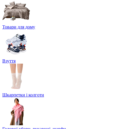
Товари для дому
Взуття
Шкарпетки і колготи
Головні убори, рукавиці, шарфи