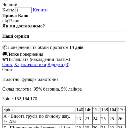
Чорний
К-сть:
Купити
ПриватБанк
від
15
грн.
Як ми доставляємо?
Наші сервіси
📦
Повернення та обмін протягом
14 днів
🚚
Легке
повернення
💸
Післяплата
(накладений платіж)
Опис
Характеристики
Відгуки (3)
Опис
Полотно: фулікра однотонна
Склад полотна: 95% бавовна, 5% лайкра
Зріст:
152,164,170
Зріст
140
146
152
158
164
170
А - Висота трусів по бічному шву,
23
23
24
25
25
26
+/-2см
Б - Ширина по лінії стегон, +/-1см
28
30
30
31
33
34