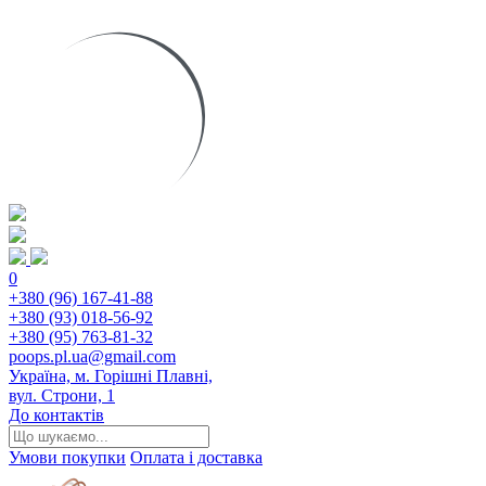
0
+380 (96) 167-41-88
+380 (93) 018-56-92
+380 (95) 763-81-32
poops.pl.ua@gmail.com
Україна, м. Горішні Плавні,
вул. Строни, 1
До контактів
Умови покупки
Оплата і доставка