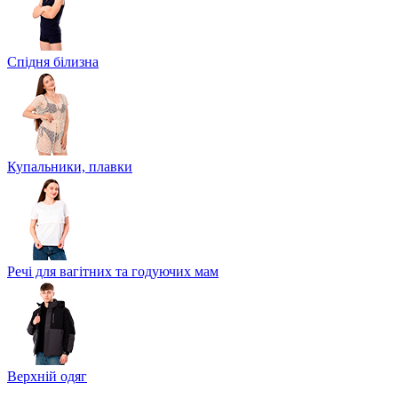
Спідня білизна
Купальники, плавки
Речі для вагітних та годуючих мам
Верхній одяг