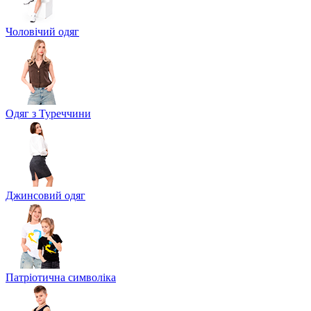
Чоловічий одяг
Одяг з Туреччини
Джинсовий одяг
Патріотична символіка