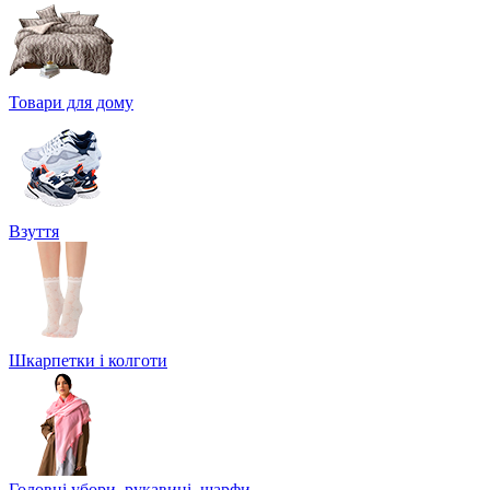
Товари для дому
Взуття
Шкарпетки і колготи
Головні убори, рукавиці, шарфи