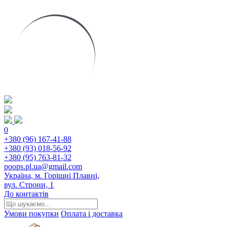
0
+380 (96) 167-41-88
+380 (93) 018-56-92
+380 (95) 763-81-32
poops.pl.ua@gmail.com
Україна, м. Горішні Плавні,
вул. Строни, 1
До контактів
Умови покупки
Оплата і доставка