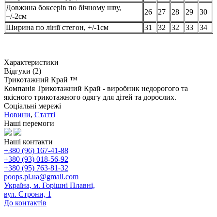
Довжина боксерів по бічному шву,
26
27
28
29
30
+/-2см
Ширина по лінії стегон, +/-1см
31
32
32
33
34
Характеристики
Відгуки (2)
Трикотажний Край ™
Компанія Трикотажний Край - виробник недорогого та
якісного трикотажного одягу для дітей та дорослих.
Соціальні мережі
Новини
,
Статті
Наші перемоги
Наші контакти
+380 (96) 167-41-88
+380 (93) 018-56-92
+380 (95) 763-81-32
poops.pl.ua@gmail.com
Україна, м. Горішні Плавні,
вул. Строни, 1
До контактів