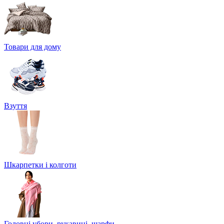
Товари для дому
Взуття
Шкарпетки і колготи
Головні убори, рукавиці, шарфи