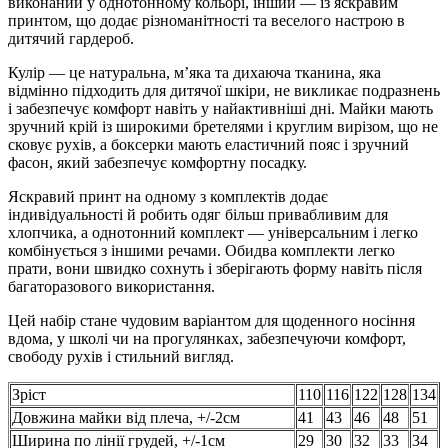
виконаний у однотонному кольорі, інший — із яскравим
принтом, що додає різноманітності та веселого настрою в
дитячий гардероб.
Кулір — це натуральна, м’яка та дихаюча тканина, яка
відмінно підходить для дитячої шкіри, не викликає подразнень
і забезпечує комфорт навіть у найактивніші дні. Майки мають
зручний крій із широкими бретелями і круглим вирізом, що не
сковує рухів, а боксерки мають еластичний пояс і зручний
фасон, який забезпечує комфортну посадку.
Яскравий принт на одному з комплектів додає
індивідуальності й робить одяг більш привабливим для
хлопчика, а однотонний комплект — універсальним і легко
комбінується з іншими речами. Обидва комплекти легко
прати, вони швидко сохнуть і зберігають форму навіть після
багаторазового використання.
Цей набір стане чудовим варіантом для щоденного носіння
вдома, у школі чи на прогулянках, забезпечуючи комфорт,
свободу рухів і стильний вигляд.
Зріст
110
116
122
128
134
Довжина майки від плеча, +/-2см
41
43
46
48
51
Ширина по лінії грудей, +/-1см
29
30
32
33
34