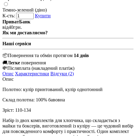
Темно-зелений (діно)
К-сть:
Купити
ПриватБанк
від
40
грн.
Як ми доставляємо?
Наші сервіси
📦
Повернення та обмін протягом
14 днів
🚚
Легке
повернення
💸
Післяплата
(накладений платіж)
Опис
Характеристики
Відгуки (2)
Опис
Полотно: кулір принтований, кулір однотонний
Склад полотна: 100% бавовна
Зріст: 110-134
Набір із двох комплектів для хлопчика, що складається з
майки та боксерів, виготовлений із куліру — це чудовий вибір
для повсякденного комфорту і практичності. Один комплект