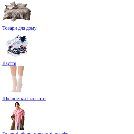
Товари для дому
Взуття
Шкарпетки і колготи
Головні убори, рукавиці, шарфи