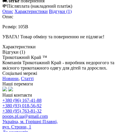
🚚
Легке
повернення
💸
Післяплата
(накладений платіж)
Опис
Характеристики
Відгуки (1)
Опис
Розмір: 105В
УВАГА! Товар обміну та поверненню не підлягає!
Характеристики
Відгуки (1)
Трикотажний Край ™
Компанія Трикотажний Край - виробник недорогого та
якісного трикотажного одягу для дітей та дорослих.
Соціальні мережі
Новини
,
Статті
Наші перемоги
Наші контакти
+380 (96) 167-41-88
+380 (93) 018-56-92
+380 (95) 763-81-32
poops.pl.ua@gmail.com
Україна, м. Горішні Плавні,
вул. Строни, 1