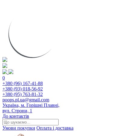
0
+380 (96) 167-41-88
+380 (93) 018-56-92
+380 (95) 763-81-32
poops.pl.ua@gmail.com
Україна, м. Горішні Плавні,
вул. Строни, 1
До контактів
Умови покупки
Оплата і доставка