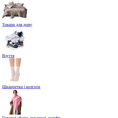
Товари для дому
Взуття
Шкарпетки і колготи
Головні убори, рукавиці, шарфи