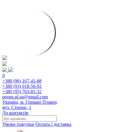
0
+380 (96) 167-41-88
+380 (93) 018-56-92
+380 (95) 763-81-32
poops.pl.ua@gmail.com
Україна, м. Горішні Плавні,
вул. Строни, 1
До контактів
Умови покупки
Оплата і доставка