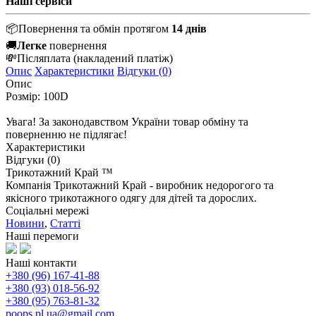
Наші сервіси
📦
Повернення та обмін протягом
14 днів
🚚
Легке
повернення
💸
Післяплата
(накладений платіж)
Опис
Характеристики
Відгуки (0)
Опис
Розмір: 100D
Увага! За законодавством України товар обміну та
поверненню не підлягає!
Характеристики
Відгуки (0)
Трикотажний Край ™
Компанія Трикотажний Край - виробник недорогого та
якісного трикотажного одягу для дітей та дорослих.
Соціальні мережі
Новини
,
Статті
Наші перемоги
Наші контакти
+380 (96) 167-41-88
+380 (93) 018-56-92
+380 (95) 763-81-32
poops.pl.ua@gmail.com