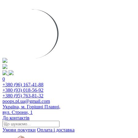
0
+380 (96) 167-41-88
+380 (93) 018-56-92
+380 (95) 763-81-32
poops.pl.ua@gmail.com
Україна, м. Горішні Плавні,
вул. Строни, 1
До контактів
Умови покупки
Оплата і доставка