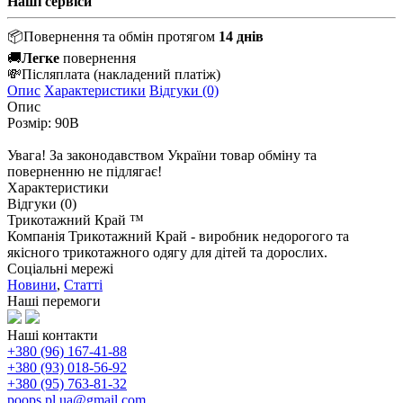
Наші сервіси
📦
Повернення та обмін протягом
14 днів
🚚
Легке
повернення
💸
Післяплата
(накладений платіж)
Опис
Характеристики
Відгуки (0)
Опис
Розмір: 90В
Увага! За законодавством України товар обміну та
поверненню не підлягає!
Характеристики
Відгуки (0)
Трикотажний Край ™
Компанія Трикотажний Край - виробник недорогого та
якісного трикотажного одягу для дітей та дорослих.
Соціальні мережі
Новини
,
Статті
Наші перемоги
Наші контакти
+380 (96) 167-41-88
+380 (93) 018-56-92
+380 (95) 763-81-32
poops.pl.ua@gmail.com