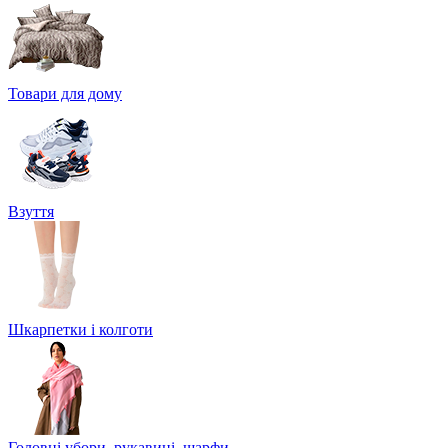
Товари для дому
Взуття
Шкарпетки і колготи
Головні убори, рукавиці, шарфи