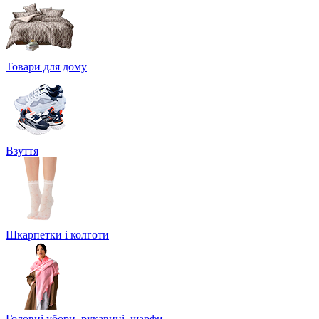
Товари для дому
Взуття
Шкарпетки і колготи
Головні убори, рукавиці, шарфи