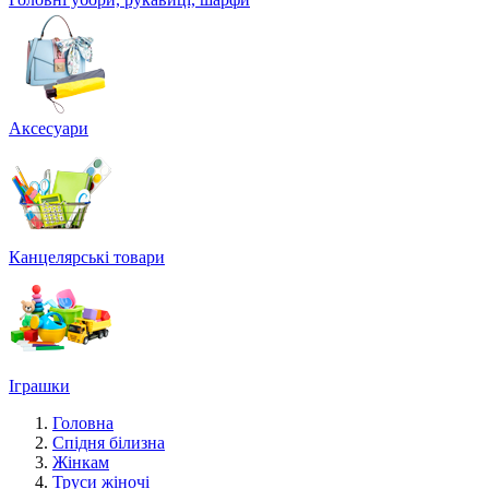
Аксесуари
Канцелярські товари
Іграшки
Головна
Спідня білизна
Жінкам
Труси жіночі