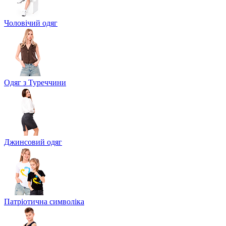
Чоловічий одяг
Одяг з Туреччини
Джинсовий одяг
Патріотична символіка