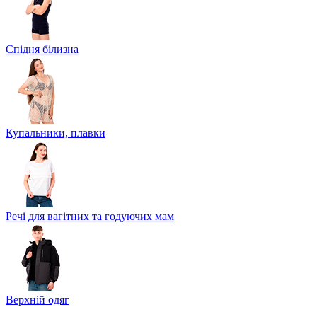
Спідня білизна
Купальники, плавки
Речі для вагітних та годуючих мам
Верхній одяг