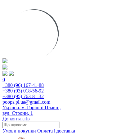
0
+380 (96) 167-41-88
+380 (93) 018-56-92
+380 (95) 763-81-32
poops.pl.ua@gmail.com
Україна, м. Горішні Плавні,
вул. Строни, 1
До контактів
Умови покупки
Оплата і доставка