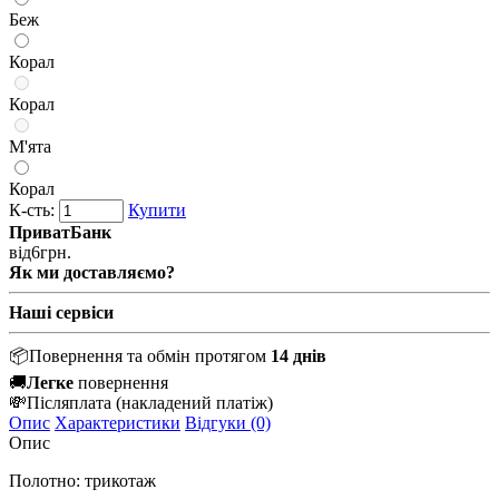
Беж
Корал
Корал
М'ята
Корал
К-сть:
Купити
ПриватБанк
від
6
грн.
Як ми доставляємо?
Наші сервіси
📦
Повернення та обмін протягом
14 днів
🚚
Легке
повернення
💸
Післяплата
(накладений платіж)
Опис
Характеристики
Відгуки (0)
Опис
Полотно: трикотаж