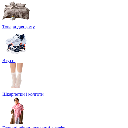
Товари для дому
Взуття
Шкарпетки і колготи
Головні убори, рукавиці, шарфи