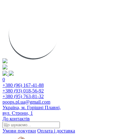
0
+380 (96) 167-41-88
+380 (93) 018-56-92
+380 (95) 763-81-32
poops.pl.ua@gmail.com
Україна, м. Горішні Плавні,
вул. Строни, 1
До контактів
Умови покупки
Оплата і доставка