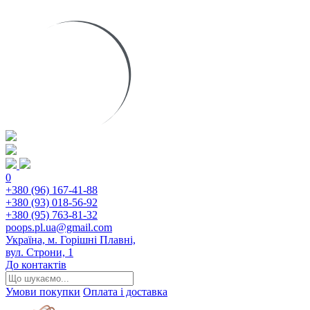
0
+380 (96) 167-41-88
+380 (93) 018-56-92
+380 (95) 763-81-32
poops.pl.ua@gmail.com
Україна, м. Горішні Плавні,
вул. Строни, 1
До контактів
Умови покупки
Оплата і доставка