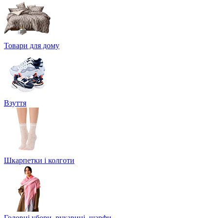
Товари для дому
Взуття
Шкарпетки і колготи
Головні убори, рукавиці, шарфи