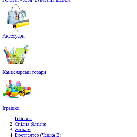
Аксесуари
Канцелярські товари
Іграшки
Головна
Спідня білизна
Жінкам
Бюстгалтер (Чашка B)