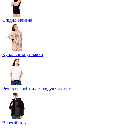
Спідня білизна
Купальники, плавки
Речі для вагітних та годуючих мам
Верхній одяг