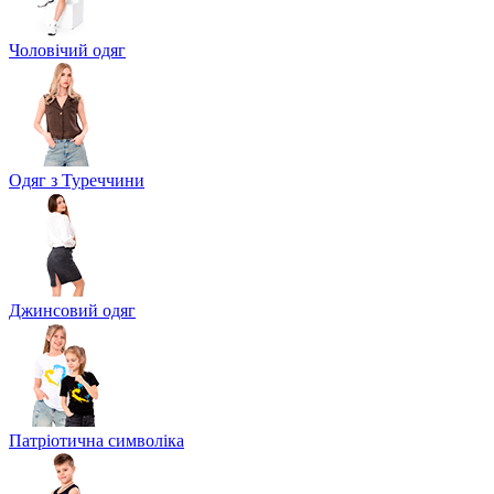
Чоловічий одяг
Одяг з Туреччини
Джинсовий одяг
Патріотична символіка