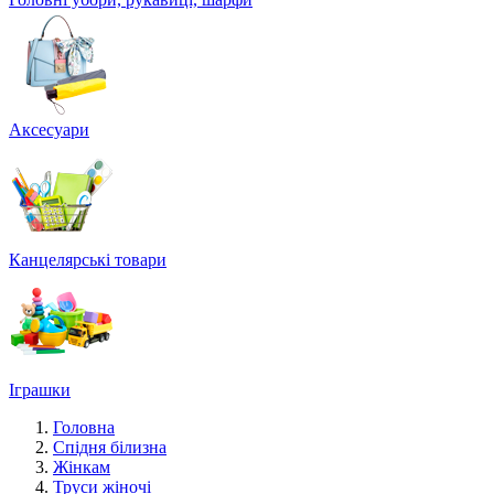
Аксесуари
Канцелярські товари
Іграшки
Головна
Спідня білизна
Жінкам
Труси жіночі