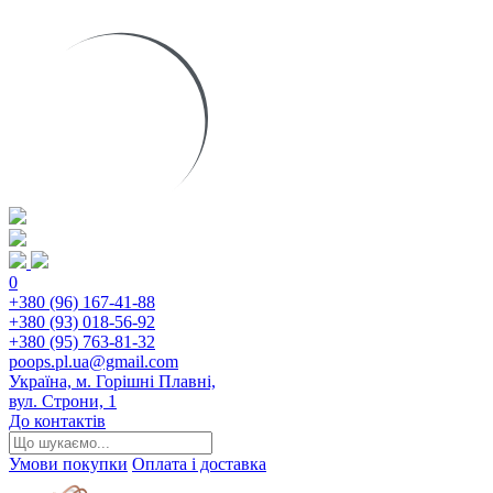
0
+380 (96) 167-41-88
+380 (93) 018-56-92
+380 (95) 763-81-32
poops.pl.ua@gmail.com
Україна, м. Горішні Плавні,
вул. Строни, 1
До контактів
Умови покупки
Оплата і доставка