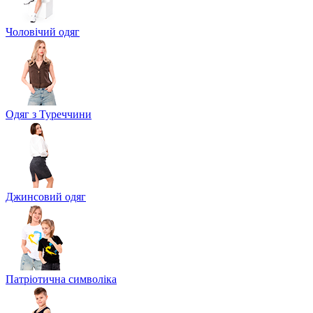
Чоловічий одяг
Одяг з Туреччини
Джинсовий одяг
Патріотична символіка