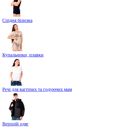
Спідня білизна
Купальники, плавки
Речі для вагітних та годуючих мам
Верхній одяг