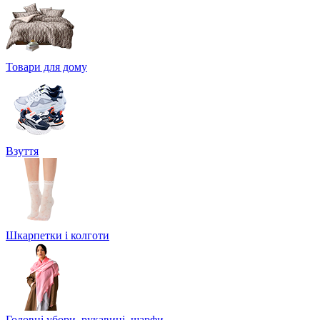
Товари для дому
Взуття
Шкарпетки і колготи
Головні убори, рукавиці, шарфи