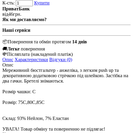
К-сть:
Купити
ПриватБанк
від
46
грн.
Як ми доставляємо?
Наші сервіси
📦
Повернення та обмін протягом
14 днів
🚚
Легке
повернення
💸
Післяплата
(накладений платіж)
Опис
Характеристики
Відгуки (0)
Опис
Мереживний бюстгальтер - анжеліка, з легким push up та
декоративною додатковою стрічкою під шлейкою. Застібка на
два гачки. Бретелі знімаються.
Розмір чашки: С
Розмір: 75С,80С,85C
Склад: 93% Нейлон, 7% Еластан
УВАГА! Товар обміну та поверненню не підлягає!