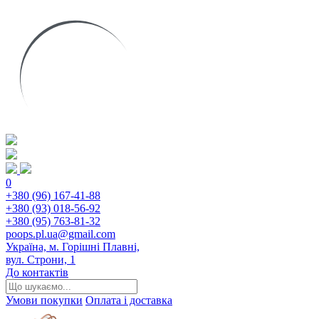
0
+380 (96) 167-41-88
+380 (93) 018-56-92
+380 (95) 763-81-32
poops.pl.ua@gmail.com
Україна, м. Горішні Плавні,
вул. Строни, 1
До контактів
Умови покупки
Оплата і доставка