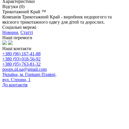
Характеристики
Відгуки (0)
Трикотажний Край ™
Компанія Трикотажний Край - виробник недорогого та
якісного трикотажного одягу для дітей та дорослих.
Соціальні мережі
Новини
,
Статті
Наші перемоги
Наші контакти
+380 (96) 167-41-88
+380 (93) 018-56-92
+380 (95) 763-81-32
poops.pl.ua@gmail.com
Україна, м. Горішні Плавні,
вул. Строни, 1
До контактів