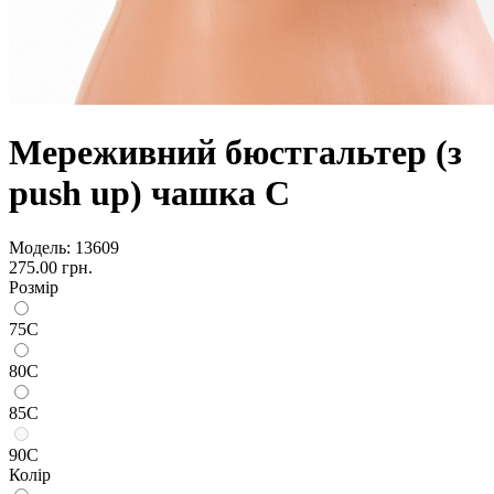
Мереживний бюстгальтер (з
push up) чашка С
Модель:
13609
275.00 грн.
Розмір
75С
80С
85С
90С
Колір