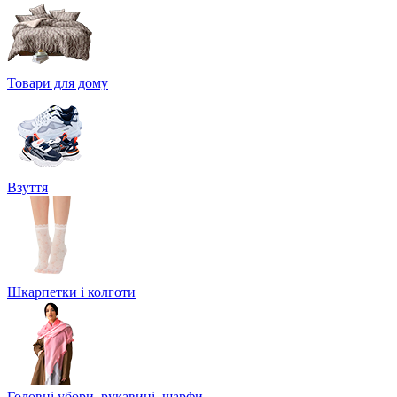
Товари для дому
Взуття
Шкарпетки і колготи
Головні убори, рукавиці, шарфи