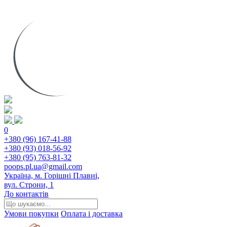
0
+380 (96) 167-41-88
+380 (93) 018-56-92
+380 (95) 763-81-32
poops.pl.ua@gmail.com
Україна, м. Горішні Плавні,
вул. Строни, 1
До контактів
Умови покупки
Оплата і доставка