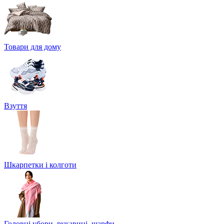
Товари для дому
Взуття
Шкарпетки і колготи
Головні убори, рукавиці, шарфи