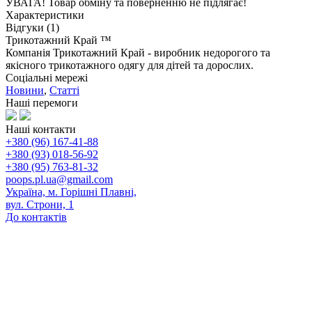
УВАГА! Товар обміну та поверненню не підлягає!
Характеристики
Відгуки (1)
Трикотажний Край ™
Компанія Трикотажний Край - виробник недорогого та
якісного трикотажного одягу для дітей та дорослих.
Соціальні мережі
Новини
,
Статті
Наші перемоги
Наші контакти
+380 (96) 167-41-88
+380 (93) 018-56-92
+380 (95) 763-81-32
poops.pl.ua@gmail.com
Україна, м. Горішні Плавні,
вул. Строни, 1
До контактів