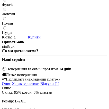
Фуксія
Жовтий
Полин
Пудра
К-сть:
Купити
ПриватБанк
від
8
грн.
Як ми доставляємо?
Наші сервіси
📦
Повернення та обмін протягом
14 днів
🚚
Легке
повернення
💸
Післяплата
(накладений платіж)
Опис
Характеристики
Відгуки (1)
Опис
Склад: 95% котон, 5% еластан
Розмір: L-2XL