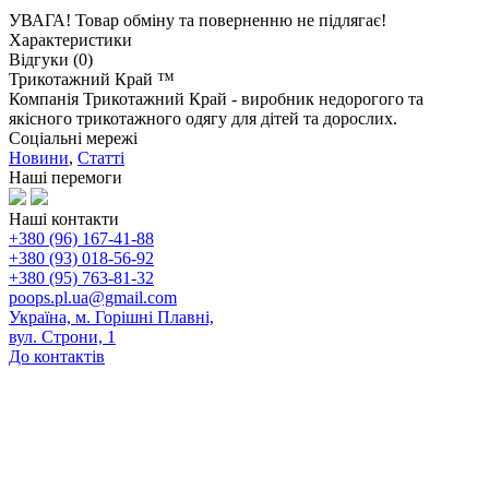
УВАГА! Товар обміну та поверненню не підлягає!
Характеристики
Відгуки (0)
Трикотажний Край ™
Компанія Трикотажний Край - виробник недорогого та
якісного трикотажного одягу для дітей та дорослих.
Соціальні мережі
Новини
,
Статті
Наші перемоги
Наші контакти
+380 (96) 167-41-88
+380 (93) 018-56-92
+380 (95) 763-81-32
poops.pl.ua@gmail.com
Україна, м. Горішні Плавні,
вул. Строни, 1
До контактів