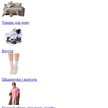
Товари для дому
Взуття
Шкарпетки і колготи
Головні убори, рукавиці, шарфи