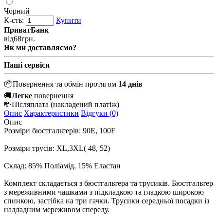
Чорний
К-сть:
Купити
ПриватБанк
від
68
грн.
Як ми доставляємо?
Наші сервіси
📦
Повернення та обмін протягом
14 днів
🚚
Легке
повернення
💸
Післяплата
(накладений платіж)
Опис
Характеристики
Відгуки (0)
Опис
Розміри бюстгальтерів: 90E, 100E
Розміри трусів: XL,3XL( 48, 52)
Склад: 85% Поліамід, 15% Еластан
Комплект складається з бюстгальтера та трусиків. Бюстгальтер
з мереживними чашками з підкладкою та гладкою широкою
спинкою, застібка на три гачки. Трусики середньої посадки із
надладним мереживом спереду.