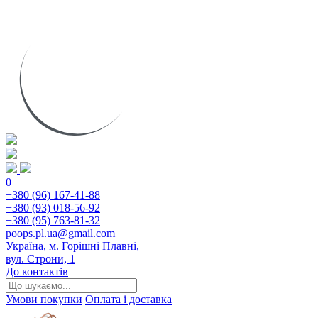
0
+380 (96) 167-41-88
+380 (93) 018-56-92
+380 (95) 763-81-32
poops.pl.ua@gmail.com
Україна, м. Горішні Плавні,
вул. Строни, 1
До контактів
Умови покупки
Оплата і доставка