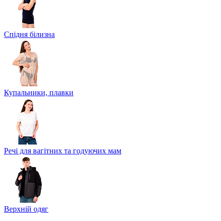
Спідня білизна
Купальники, плавки
Речі для вагітних та годуючих мам
Верхній одяг