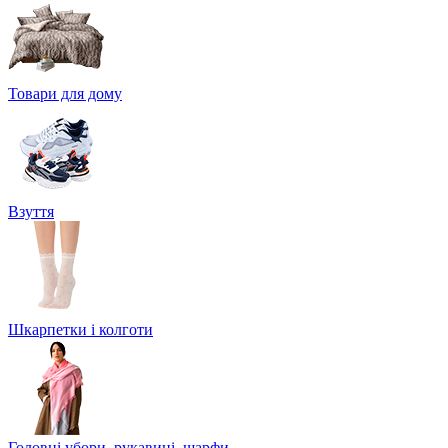
Товари для дому
Взуття
Шкарпетки і колготи
Головні убори, рукавиці, шарфи