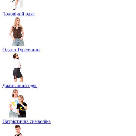
Чоловічий одяг
Одяг з Туреччини
Джинсовий одяг
Патріотична символіка