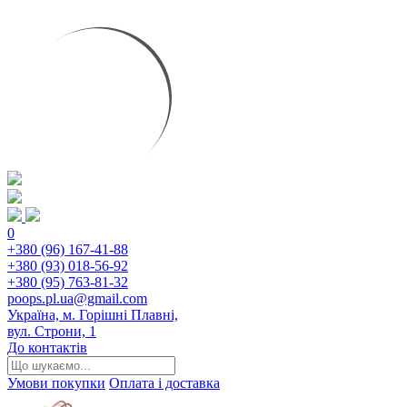
0
+380 (96) 167-41-88
+380 (93) 018-56-92
+380 (95) 763-81-32
poops.pl.ua@gmail.com
Україна, м. Горішні Плавні,
вул. Строни, 1
До контактів
Умови покупки
Оплата і доставка