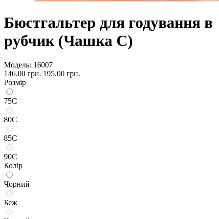
Бюстгальтер для годування в
рубчик (Чашка С)
Модель:
16007
146.00 грн.
195.00 грн.
Розмір
75С
80С
85С
90С
Колір
Чорний
Беж