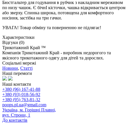
Бюстгальтер для годування в рубчик з накладним мереживом
по низу чашок. Є бічнІ кісточки, чашка відкривається центром
або зверху. Спинка широка, потовщена для комфортного
носіння, застібка на три гачки.
УВАГА! Товар обміну та поверненню не підлягає!
Характеристики
Відгуки (0)
Трикотажний Край ™
Компанія Трикотажний Край - виробник недорогого та
якісного трикотажного одягу для дітей та дорослих.
Соціальні мережі
Новини
,
Статті
Наші перемоги
Наші контакти
+380 (96) 167-41-88
+380 (93) 018-56-92
+380 (95) 763-81-32
poops.pl.ua@gmail.com
Україна, м. Горішні Плавні,
вул. Строни, 1
До контактів