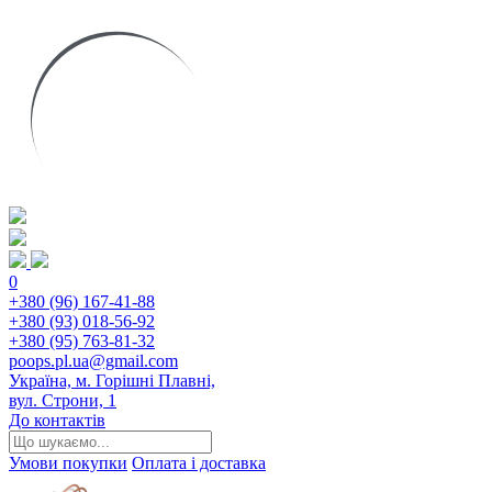
0
+380 (96) 167-41-88
+380 (93) 018-56-92
+380 (95) 763-81-32
poops.pl.ua@gmail.com
Україна, м. Горішні Плавні,
вул. Строни, 1
До контактів
Умови покупки
Оплата і доставка