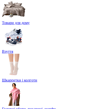
Товари для дому
Взуття
Шкарпетки і колготи
Головні убори, рукавиці, шарфи