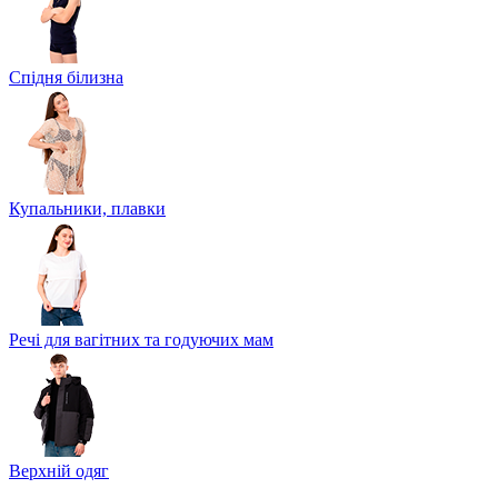
Спідня білизна
Купальники, плавки
Речі для вагітних та годуючих мам
Верхній одяг