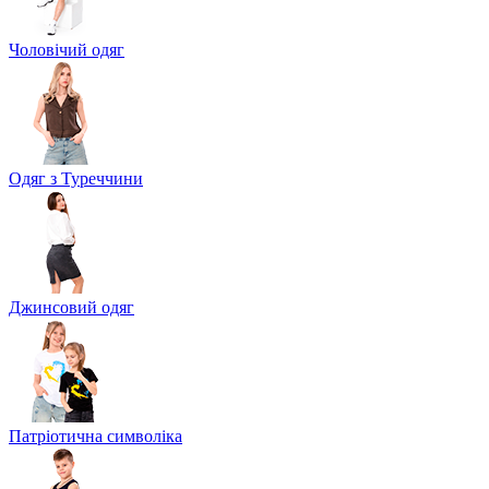
Чоловічий одяг
Одяг з Туреччини
Джинсовий одяг
Патріотична символіка