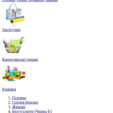
Аксесуари
Канцелярські товари
Іграшки
Головна
Спідня білизна
Жінкам
Бюстгальтер (Чашка Е)