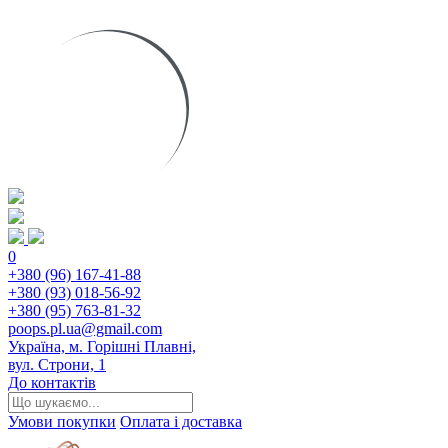
0
+380 (96) 167-41-88
+380 (93) 018-56-92
+380 (95) 763-81-32
poops.pl.ua@gmail.com
Україна, м. Горішні Плавні,
вул. Строни, 1
До контактів
Умови покупки
Оплата і доставка