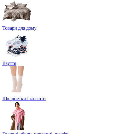
Товари для дому
Взуття
Шкарпетки і колготи
Головні убори, рукавиці, шарфи