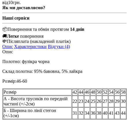
від
10
грн.
Як ми доставляємо?
Наші сервіси
📦
Повернення та обмін протягом
14 днів
🚚
Легке
повернення
💸
Післяплата
(накладений платіж)
Опис
Характеристики
Відгуки (4)
Опис
Полотно: фулікра чорна
Склад полотна: 95% бавовна, 5% лайкра
Розмір:
46-60
Розмір
42
44
46
48
50
52
54
56
58
А - Висота трусиків по передній
22
23
24
25
26
27
28
29
30
частині (+/-2см)
Б - Ширина по лінії стегон
31
32
34
36
38
40
41
43
44
(+/-1см)