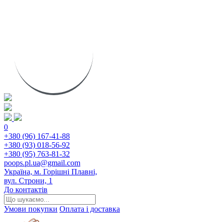
0
+380 (96) 167-41-88
+380 (93) 018-56-92
+380 (95) 763-81-32
poops.pl.ua@gmail.com
Україна, м. Горішні Плавні,
вул. Строни, 1
До контактів
Умови покупки
Оплата і доставка