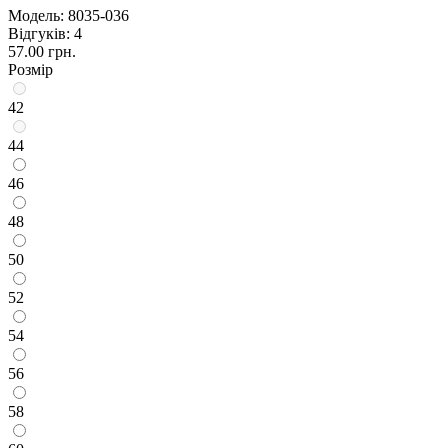
Модель:
8035-036
Відгуків: 4
57.00 грн.
Розмір
42
44
46
48
50
52
54
56
58