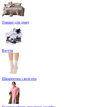
Товари для дому
Взуття
Шкарпетки і колготи
Головні убори, рукавиці, шарфи