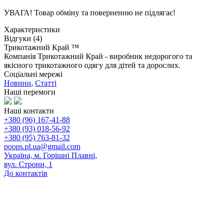
УВАГА! Товар обміну та поверненню не підлягає!
Характеристики
Відгуки (4)
Трикотажний Край ™
Компанія Трикотажний Край - виробник недорогого та
якісного трикотажного одягу для дітей та дорослих.
Соціальні мережі
Новини
,
Статті
Наші перемоги
Наші контакти
+380 (96) 167-41-88
+380 (93) 018-56-92
+380 (95) 763-81-32
poops.pl.ua@gmail.com
Україна, м. Горішні Плавні,
вул. Строни, 1
До контактів