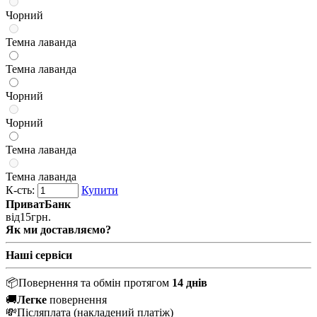
Чорний
Темна лаванда
Темна лаванда
Чорний
Чорний
Темна лаванда
Темна лаванда
К-сть:
Купити
ПриватБанк
від
15
грн.
Як ми доставляємо?
Наші сервіси
📦
Повернення та обмін протягом
14 днів
🚚
Легке
повернення
💸
Післяплата
(накладений платіж)