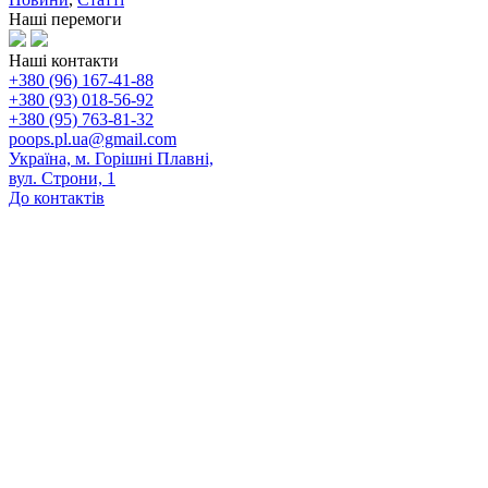
Наші перемоги
Наші контакти
+380 (96) 167-41-88
+380 (93) 018-56-92
+380 (95) 763-81-32
poops.pl.ua@gmail.com
Україна, м. Горішні Плавні,
вул. Строни, 1
До контактів