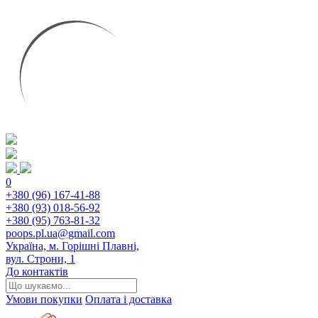
0
+380 (96) 167-41-88
+380 (93) 018-56-92
+380 (95) 763-81-32
poops.pl.ua@gmail.com
Україна, м. Горішні Плавні,
вул. Строни, 1
До контактів
Умови покупки
Оплата і доставка