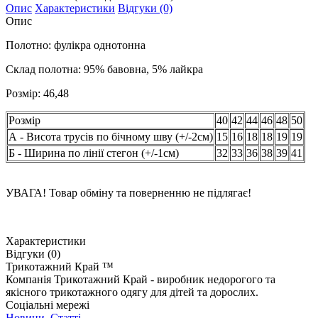
Опис
Характеристики
Відгуки (0)
Опис
Полотно: фулікра однотонна
Склад полотна: 95% бавовна, 5% лайкра
Розмір: 46,48
Розмір
40
42
44
46
48
50
А - Висота трусів по бічному шву (+/-2см)
15
16
18
18
19
19
Б - Ширина по лінії стегон (+/-1см)
32
33
36
38
39
41
УВАГА! Товар обміну та поверненню не підлягає!
Характеристики
Відгуки (0)
Трикотажний Край ™
Компанія Трикотажний Край - виробник недорогого та
якісного трикотажного одягу для дітей та дорослих.
Соціальні мережі
Новини
,
Статті