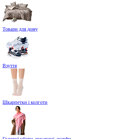
Товари для дому
Взуття
Шкарпетки і колготи
Головні убори, рукавиці, шарфи