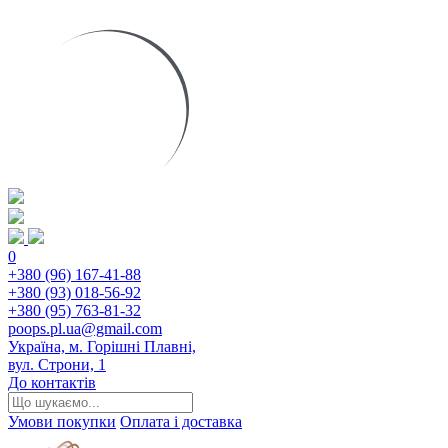
0
+380 (96) 167-41-88
+380 (93) 018-56-92
+380 (95) 763-81-32
poops.pl.ua@gmail.com
Україна, м. Горішні Плавні,
вул. Строни, 1
До контактів
Умови покупки
Оплата і доставка