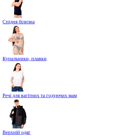
Спідня білизна
Купальники, плавки
Речі для вагітних та годуючих мам
Верхній одяг