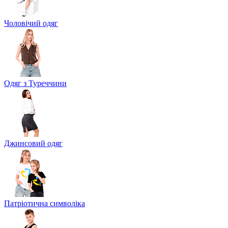
Чоловічий одяг
Одяг з Туреччини
Джинсовий одяг
Патріотична символіка