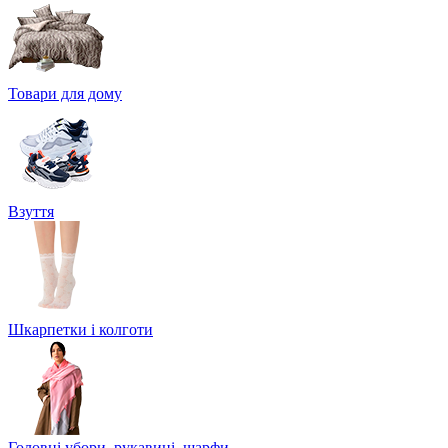
Товари для дому
Взуття
Шкарпетки і колготи
Головні убори, рукавиці, шарфи