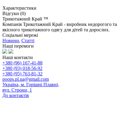
Характеристики
Відгуки (0)
Трикотажний Край ™
Компанія Трикотажний Край - виробник недорогого та
якісного трикотажного одягу для дітей та дорослих.
Соціальні мережі
Новини
,
Статті
Наші перемоги
Наші контакти
+380 (96) 167-41-88
+380 (93) 018-56-92
+380 (95) 763-81-32
poops.pl.ua@gmail.com
Україна, м. Горішні Плавні,
вул. Строни, 1
До контактів