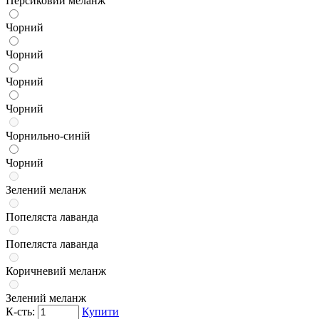
Персиковий меланж
Чорний
Чорний
Чорний
Чорний
Чорнильно-синій
Чорний
Зелений меланж
Попеляста лаванда
Попеляста лаванда
Коричневий меланж
Зелений меланж
К-сть:
Купити