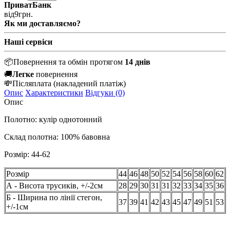
ПриватБанк
від
9
грн.
Як ми доставляємо?
Наші сервіси
📦
Повернення та обмін протягом
14 днів
🚚
Легке
повернення
💸
Післяплата
(накладений платіж)
Опис
Характеристики
Відгуки (0)
Опис
Полотно: кулір однотонний
Склад полотна: 100% бавовна
Розмір: 44-62
Розмір
44
46
48
50
52
54
56
58
60
62
А - Висота трусиків, +/-2см
28
29
30
31
31
32
33
34
35
36
Б - Ширина по лінії стегон,
37
39
41
42
43
45
47
49
51
53
+/-1см