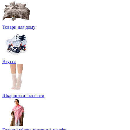
Товари для дому
Взуття
Шкарпетки і колготи
Головні убори, рукавиці, шарфи