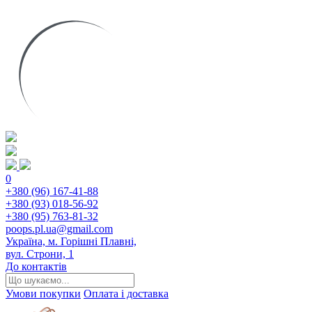
0
+380 (96) 167-41-88
+380 (93) 018-56-92
+380 (95) 763-81-32
poops.pl.ua@gmail.com
Україна, м. Горішні Плавні,
вул. Строни, 1
До контактів
Умови покупки
Оплата і доставка