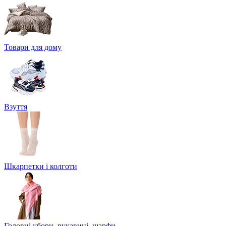
Товари для дому
Взуття
Шкарпетки і колготи
Головні убори, рукавиці, шарфи