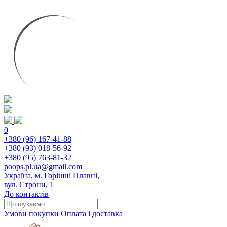
0
+380 (96) 167-41-88
+380 (93) 018-56-92
+380 (95) 763-81-32
poops.pl.ua@gmail.com
Україна, м. Горішні Плавні,
вул. Строни, 1
До контактів
Умови покупки
Оплата і доставка