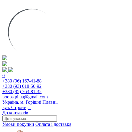
0
+380 (96) 167-41-88
+380 (93) 018-56-92
+380 (95) 763-81-32
poops.pl.ua@gmail.com
Україна, м. Горішні Плавні,
вул. Строни, 1
До контактів
Умови покупки
Оплата і доставка