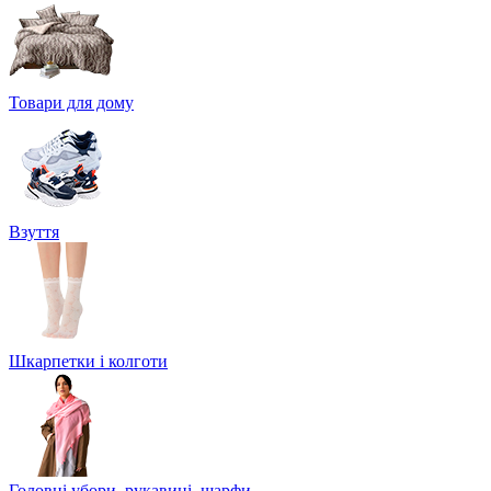
Товари для дому
Взуття
Шкарпетки і колготи
Головні убори, рукавиці, шарфи