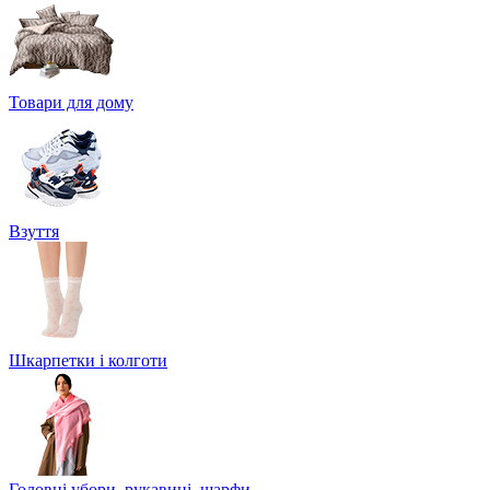
Товари для дому
Взуття
Шкарпетки і колготи
Головні убори, рукавиці, шарфи