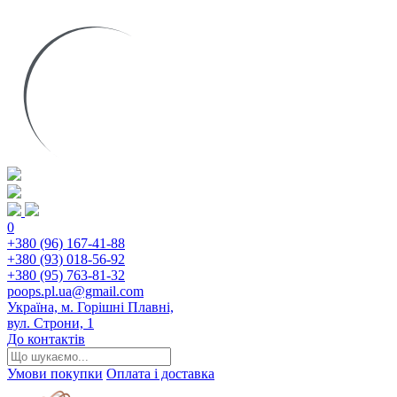
0
+380 (96) 167-41-88
+380 (93) 018-56-92
+380 (95) 763-81-32
poops.pl.ua@gmail.com
Україна, м. Горішні Плавні,
вул. Строни, 1
До контактів
Умови покупки
Оплата і доставка