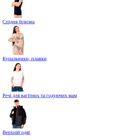
Спідня білизна
Купальники, плавки
Речі для вагітних та годуючих мам
Верхній одяг