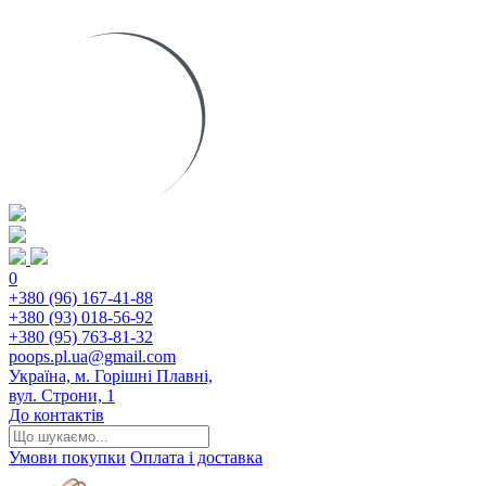
0
+380 (96) 167-41-88
+380 (93) 018-56-92
+380 (95) 763-81-32
poops.pl.ua@gmail.com
Україна, м. Горішні Плавні,
вул. Строни, 1
До контактів
Умови покупки
Оплата і доставка