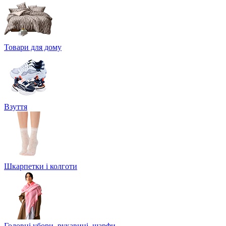
Товари для дому
Взуття
Шкарпетки і колготи
Головні убори, рукавиці, шарфи