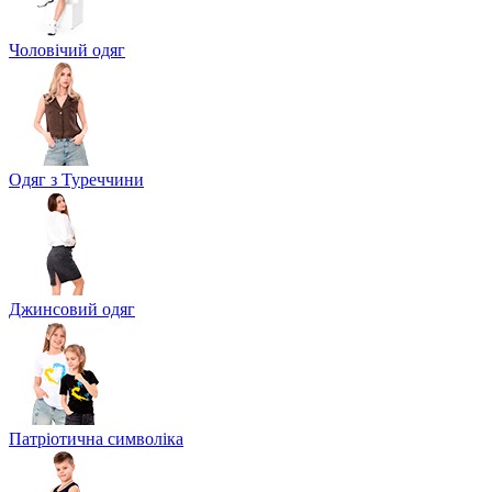
Чоловічий одяг
Одяг з Туреччини
Джинсовий одяг
Патріотична символіка