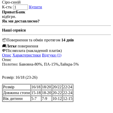
Сіро-синій
К-сть:
Купити
ПриватБанк
від
6
грн.
Як ми доставляємо?
Наші сервіси
📦
Повернення та обмін протягом
14 днів
🚚
Легке
повернення
💸
Післяплата
(накладений платіж)
Опис
Характеристики
Відгуки (1)
Опис
Полотно: Бавовна-80%, ПА-15%,Лайкра-5%
Розмір:
16/18 (23-26)
Розмір
16/18
18/20
20/22
22/24
Довжина стопи
15-18
18-20
20-22
22-24
Вік дитини
5-7
7-9
10-12
12-15