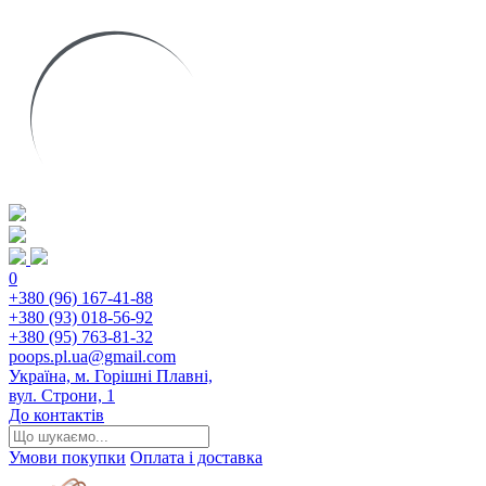
0
+380 (96) 167-41-88
+380 (93) 018-56-92
+380 (95) 763-81-32
poops.pl.ua@gmail.com
Україна, м. Горішні Плавні,
вул. Строни, 1
До контактів
Умови покупки
Оплата і доставка