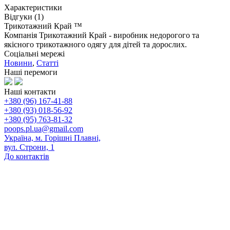
Характеристики
Відгуки (1)
Трикотажний Край ™
Компанія Трикотажний Край - виробник недорогого та
якісного трикотажного одягу для дітей та дорослих.
Соціальні мережі
Новини
,
Статті
Наші перемоги
Наші контакти
+380 (96) 167-41-88
+380 (93) 018-56-92
+380 (95) 763-81-32
poops.pl.ua@gmail.com
Україна, м. Горішні Плавні,
вул. Строни, 1
До контактів