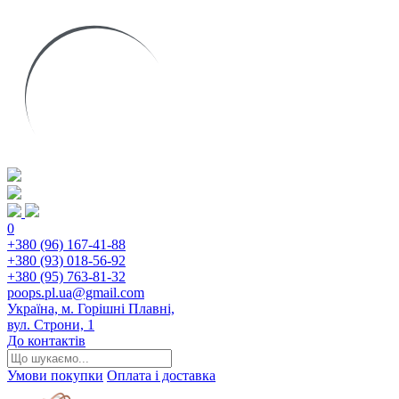
0
+380 (96) 167-41-88
+380 (93) 018-56-92
+380 (95) 763-81-32
poops.pl.ua@gmail.com
Україна, м. Горішні Плавні,
вул. Строни, 1
До контактів
Умови покупки
Оплата і доставка