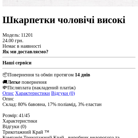
Шкарпетки чоловічі високі
Модель:
11201
24.00 грн.
Немає в наявності
Як ми доставляємо?
Наші сервіси
📦
Повернення та обмін протягом
14 днів
🚚
Легке
повернення
💸
Післяплата
(накладений платіж)
Опис
Характеристики
Відгуки (0)
Опис
Склад: 80% бавовна, 17% поліамід, 3% еластан
Розмір: 41/45
Характеристики
Відгуки (0)
Трикотажний Край ™
Компанія Трикотажний Край - виробник недорогого та