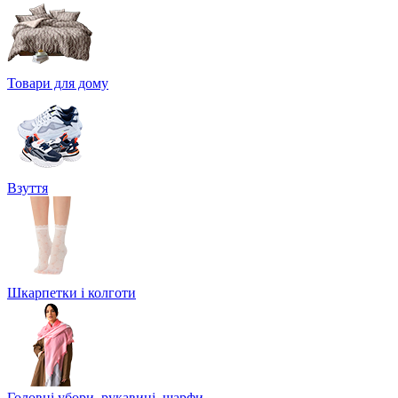
Товари для дому
Взуття
Шкарпетки і колготи
Головні убори, рукавиці, шарфи