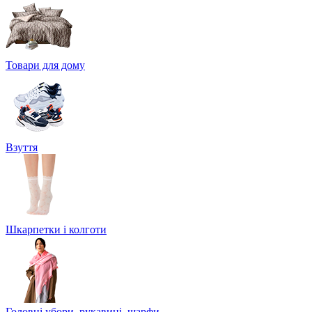
Товари для дому
Взуття
Шкарпетки і колготи
Головні убори, рукавиці, шарфи