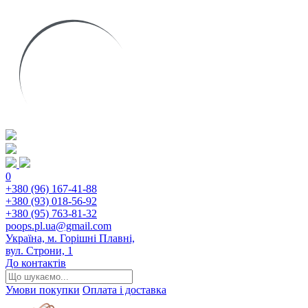
0
+380 (96) 167-41-88
+380 (93) 018-56-92
+380 (95) 763-81-32
poops.pl.ua@gmail.com
Україна, м. Горішні Плавні,
вул. Строни, 1
До контактів
Умови покупки
Оплата і доставка