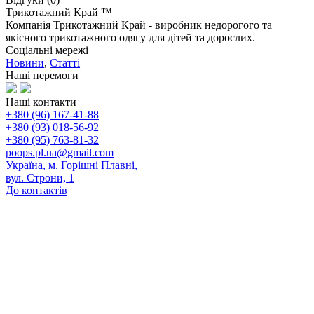
Трикотажний Край ™
Компанія Трикотажний Край - виробник недорогого та
якісного трикотажного одягу для дітей та дорослих.
Соціальні мережі
Новини
,
Статті
Наші перемоги
Наші контакти
+380 (96) 167-41-88
+380 (93) 018-56-92
+380 (95) 763-81-32
poops.pl.ua@gmail.com
Україна, м. Горішні Плавні,
вул. Строни, 1
До контактів