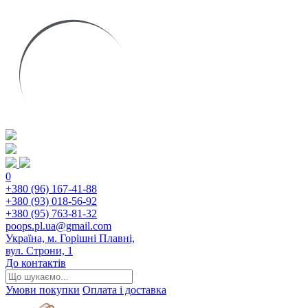
0
+380 (96) 167-41-88
+380 (93) 018-56-92
+380 (95) 763-81-32
poops.pl.ua@gmail.com
Україна, м. Горішні Плавні,
вул. Строни, 1
До контактів
Умови покупки
Оплата і доставка