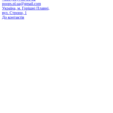
poops.pl.ua@gmail.com
Україна, м. Горішні Плавні,
вул. Строни, 1
До контактів