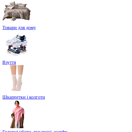
Товари для дому
Взуття
Шкарпетки і колготи
Головні убори, рукавиці, шарфи