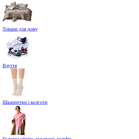
Товари для дому
Взуття
Шкарпетки і колготи
Головні убори, рукавиці, шарфи