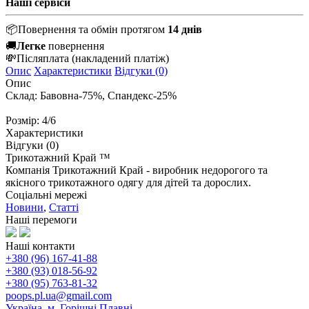
Наші сервіси
📦
Повернення та обмін протягом
14 днів
🚚
Легке
повернення
💸
Післяплата
(накладений платіж)
Опис
Характеристики
Відгуки (0)
Опис
Склад: Бавовна-75%, Спандекс-25%
Розмір: 4/6
Характеристики
Відгуки (0)
Трикотажний Край ™
Компанія Трикотажний Край - виробник недорогого та
якісного трикотажного одягу для дітей та дорослих.
Соціальні мережі
Новини
,
Статті
Наші перемоги
Наші контакти
+380 (96) 167-41-88
+380 (93) 018-56-92
+380 (95) 763-81-32
poops.pl.ua@gmail.com
Україна, м. Горішні Плавні,