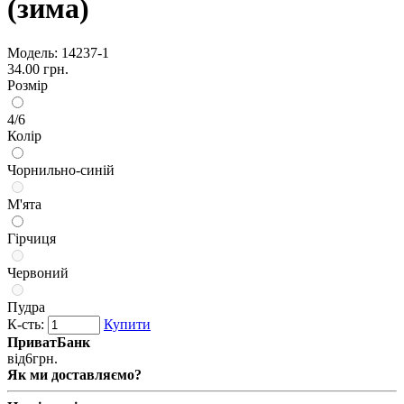
(зима)
Модель:
14237-1
34.00 грн.
Розмір
4/6
Колір
Чорнильно-синій
М'ята
Гірчиця
Червоний
Пудра
К-сть:
Купити
ПриватБанк
від
6
грн.
Як ми доставляємо?