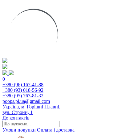
0
+380 (96) 167-41-88
+380 (93) 018-56-92
+380 (95) 763-81-32
poops.pl.ua@gmail.com
Україна, м. Горішні Плавні,
вул. Строни, 1
До контактів
Умови покупки
Оплата і доставка