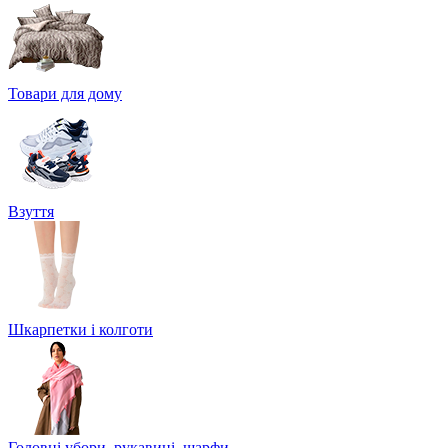
Товари для дому
Взуття
Шкарпетки і колготи
Головні убори, рукавиці, шарфи