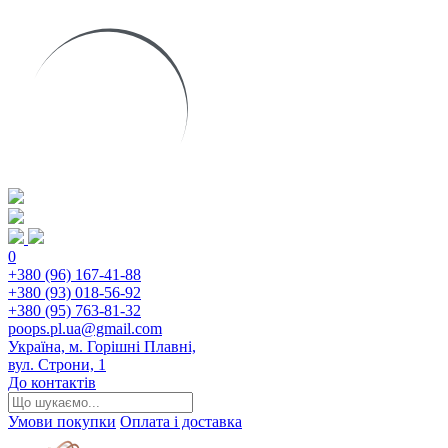
0
+380 (96) 167-41-88
+380 (93) 018-56-92
+380 (95) 763-81-32
poops.pl.ua@gmail.com
Україна, м. Горішні Плавні,
вул. Строни, 1
До контактів
Умови покупки
Оплата і доставка