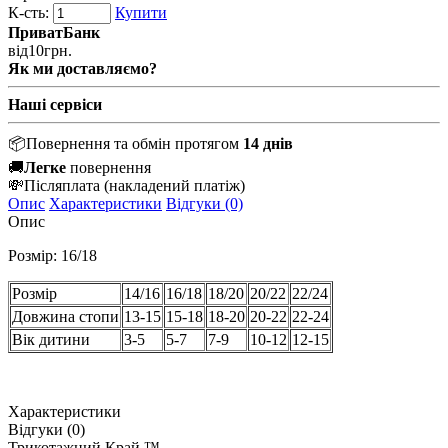
К-сть:
Купити
ПриватБанк
від
10
грн.
Як ми доставляємо?
Наші сервіси
📦
Повернення та обмін протягом
14 днів
🚚
Легке
повернення
💸
Післяплата
(накладений платіж)
Опис
Характеристики
Відгуки (0)
Опис
Розмір: 16/18
Розмір
14/16
16/18
18/20
20/22
22/24
Довжина стопи
13-15
15-18
18-20
20-22
22-24
Вік дитини
3-5
5-7
7-9
10-12
12-15
Характеристики
Відгуки (0)
Трикотажний Край ™