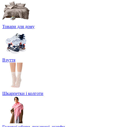
Товари для дому
Взуття
Шкарпетки і колготи
Головні убори, рукавиці, шарфи