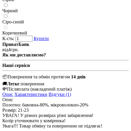
Чорний
Сіро-синій
Коричневий
К-сть:
Купити
ПриватБанк
від
4
грн.
Як ми доставляємо?
Наші сервіси
📦
Повернення та обмін протягом
14 днів
🚚
Легке
повернення
💸
Післяплата
(накладений платіж)
Опис
Характеристики
Відгуки (1)
Опис
Полотно: бавовна-80%, мікроволокно-20%
Розмір: 21-23
УВАГА! У різних розмірах різні забарвлення!
Колір уточнювати у комірника!
Увага!!! Товар обміну та поверненню не підлягає!