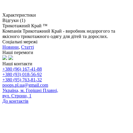
Характеристики
Відгуки (1)
Трикотажний Край ™
Компанія Трикотажний Край - виробник недорогого та
якісного трикотажного одягу для дітей та дорослих.
Соціальні мережі
Новини
,
Статті
Наші перемоги
Наші контакти
+380 (96) 167-41-88
+380 (93) 018-56-92
+380 (95) 763-81-32
poops.pl.ua@gmail.com
Україна, м. Горішні Плавні,
вул. Строни, 1
До контактів