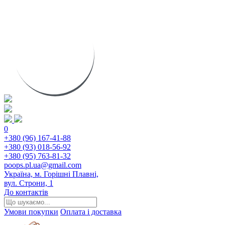
0
+380 (96) 167-41-88
+380 (93) 018-56-92
+380 (95) 763-81-32
poops.pl.ua@gmail.com
Україна, м. Горішні Плавні,
вул. Строни, 1
До контактів
Умови покупки
Оплата і доставка