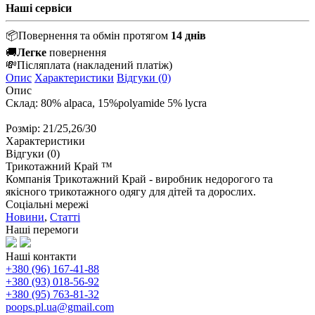
Наші сервіси
📦
Повернення та обмін протягом
14 днів
🚚
Легке
повернення
💸
Післяплата
(накладений платіж)
Опис
Характеристики
Відгуки (0)
Опис
Склад: 80% alpaca, 15%polyamide 5% lycra
Розмір: 21/25,26/30
Характеристики
Відгуки (0)
Трикотажний Край ™
Компанія Трикотажний Край - виробник недорогого та
якісного трикотажного одягу для дітей та дорослих.
Соціальні мережі
Новини
,
Статті
Наші перемоги
Наші контакти
+380 (96) 167-41-88
+380 (93) 018-56-92
+380 (95) 763-81-32
poops.pl.ua@gmail.com