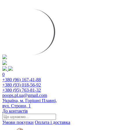
0
+380 (96) 167-41-88
+380 (93) 018-56-92
+380 (95) 763-81-32
poops.pl.ua@gmail.com
Україна, м. Горішні Плавні,
вул. Строни, 1
До контактів
Умови покупки
Оплата і доставка