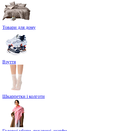
Товари для дому
Взуття
Шкарпетки і колготи
Головні убори, рукавиці, шарфи