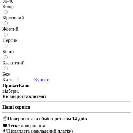
36-40
Колір
Бірюзовий
Жовтий
Персик
Білий
Блакитний
Беж
К-сть:
Купити
ПриватБанк
від
5
грн.
Як ми доставляємо?
Наші сервіси
📦
Повернення та обмін протягом
14 днів
🚚
Легке
повернення
💸
Післяплата
(накладений платіж)