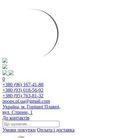
0
+380 (96) 167-41-88
+380 (93) 018-56-92
+380 (95) 763-81-32
poops.pl.ua@gmail.com
Україна, м. Горішні Плавні,
вул. Строни, 1
До контактів
Умови покупки
Оплата і доставка