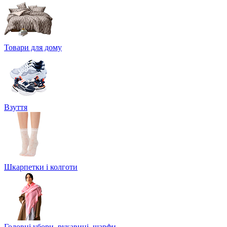
Товари для дому
Взуття
Шкарпетки і колготи
Головні убори, рукавиці, шарфи