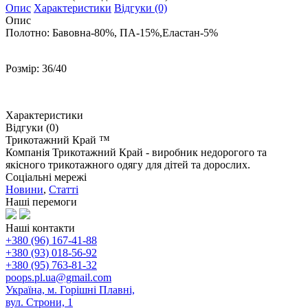
Опис
Характеристики
Відгуки (0)
Опис
Полотно: Бавовна-80%, ПА-15%,Еластан-5%
Розмір: 36/40
Характеристики
Відгуки (0)
Трикотажний Край ™
Компанія Трикотажний Край - виробник недорогого та
якісного трикотажного одягу для дітей та дорослих.
Соціальні мережі
Новини
,
Статті
Наші перемоги
Наші контакти
+380 (96) 167-41-88
+380 (93) 018-56-92
+380 (95) 763-81-32
poops.pl.ua@gmail.com
Україна, м. Горішні Плавні,
вул. Строни, 1