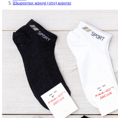
Шкарпетки жіночі (літо) короткі