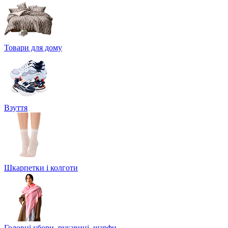
Товари для дому
Взуття
Шкарпетки і колготи
Головні убори, рукавиці, шарфи