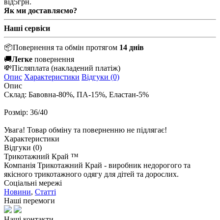
від
5
грн.
Як ми доставляємо?
Наші сервіси
📦
Повернення та обмін протягом
14 днів
🚚
Легке
повернення
💸
Післяплата
(накладений платіж)
Опис
Характеристики
Відгуки (0)
Опис
Склад: Бавовна-80%, ПА-15%, Еластан-5%
Розмір: 36/40
Увага! Товар обміну та поверненню не підлягає!
Характеристики
Відгуки (0)
Трикотажний Край ™
Компанія Трикотажний Край - виробник недорогого та
якісного трикотажного одягу для дітей та дорослих.
Соціальні мережі
Новини
,
Статті
Наші перемоги
Наші контакти