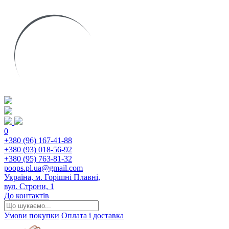
0
+380 (96) 167-41-88
+380 (93) 018-56-92
+380 (95) 763-81-32
poops.pl.ua@gmail.com
Україна, м. Горішні Плавні,
вул. Строни, 1
До контактів
Умови покупки
Оплата і доставка