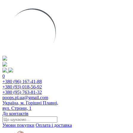
0
+380 (96) 167-41-88
+380 (93) 018-56-92
+380 (95) 763-81-32
poops.pl.ua@gmail.com
Україна, м. Горішні Плавні,
вул. Строни, 1
До контактів
Умови покупки
Оплата і доставка