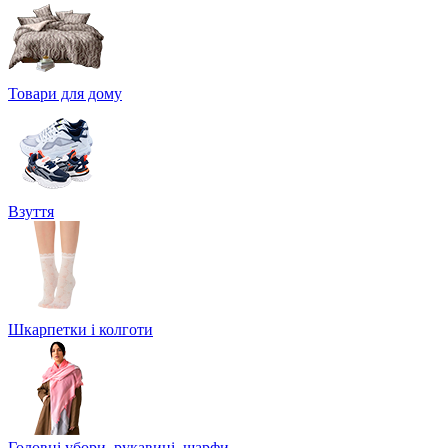
Товари для дому
Взуття
Шкарпетки і колготи
Головні убори, рукавиці, шарфи