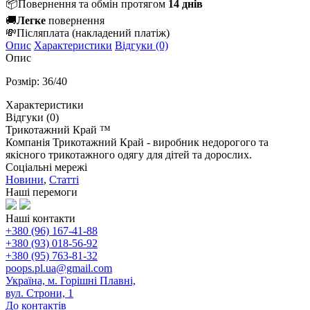
📦
Повернення та обмін протягом
14 днів
🚚
Легке
повернення
💸
Післяплата
(накладений платіж)
Опис
Характеристики
Відгуки (0)
Опис
Розмір: 36/40
Характеристики
Відгуки (0)
Трикотажний Край ™
Компанія Трикотажний Край - виробник недорогого та
якісного трикотажного одягу для дітей та дорослих.
Соціальні мережі
Новини
,
Статті
Наші перемоги
Наші контакти
+380 (96) 167-41-88
+380 (93) 018-56-92
+380 (95) 763-81-32
poops.pl.ua@gmail.com
Україна, м. Горішні Плавні,
вул. Строни, 1
До контактів