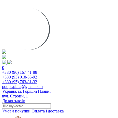
0
+380 (96) 167-41-88
+380 (93) 018-56-92
+380 (95) 763-81-32
poops.pl.ua@gmail.com
Україна, м. Горішні Плавні,
вул. Строни, 1
До контактів
Умови покупки
Оплата і доставка