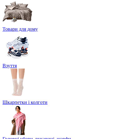
Товари для дому
Взуття
Шкарпетки і колготи
Головні убори, рукавиці, шарфи